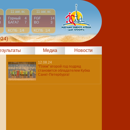
11 авг, вс
11 авг, вс
8
Горный
4
FGF
14
3
БАГА7
7
ВО
3
КСПБ
1/4
КСПБ
1/4
024)
результаты
Медиа
Новости
12.08.24
"Пляж" второй год подряд
становится обладателем Кубка
Санкт-Петербурга!