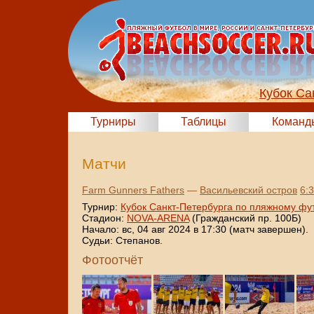
Кубок Са
Турниры
Таблицы
Команд
Матчи
Farm Gunners Fathers
—
Васильевский остров
6:3
Турнир:
Кубок Санкт-Петербурга по пляжному фу
Стадион:
NOVA-ARENA
(Гражданский пр. 100Б)
Начало: вс, 04 авг 2024 в 17:30 (матч завершен).
Судьи: Степанов.
Фотоотчёт