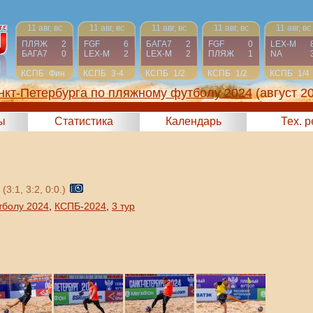
11 авг, вс
11 авг, вс
11 авг, вс
11 авг, вс
11 авг, вс
ПЛЯЖ
2
FGF
6
БАГА7
2
FGF
0
LEX-М
БАГА7
0
LEX-М
2
LEX-М
2
ПЛЯЖ
1
NA
КСПБ
Фин
КСПБ
3-4
КСПБ
1/2
КСПБ
1/2
КСПБ
1/4
нкт-Петербурга по пляжному футболу 2024
(август 2
ы
Статистика
Календарь
Тех. 
(3:1, 3:2, 0:0.)
тболу 2024
,
КСПБ-2024
,
3 тур