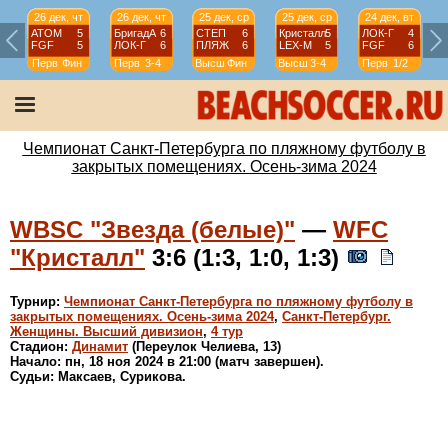
26 дек, чт
26 дек, чт
25 дек, ср
25 дек, ср
24 дек, вт
АТОМ
5
БригадА
6
СТЕП
6
Кристалл
5
ЛОК-Г
4
FGF
5
ЛОК-Г
6
ПЛЯЖ
6
LEX-М
5
FGF
6
Перв
Фин
Перв
3-4
Высш
Фин
Высш
3-4
Перв
1/2
Чемпионат Санкт-Петербурга по пляжному футболу в
закрытых помещениях. Осень-зима 2024
WBSC "Звезда (белые)"
—
WFC
"Кристалл"
3:6 (1:3, 1:0, 1:3)
Турнир:
Чемпионат Санкт-Петербурга по пляжному футболу в
закрытых помещениях. Осень-зима 2024
,
Санкт-Петербург.
Женщины. Высший дивизион
,
4 тур
Стадион:
Динамит
(Переулок Челиева, 13)
Начало: пн, 18 ноя 2024 в 21:00 (матч завершен).
Судьи: Максаев, Сурикова.