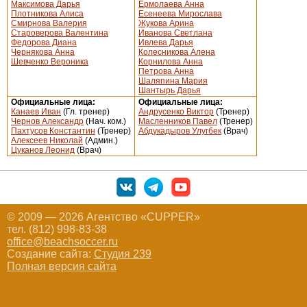
Максимова Дарья
Ермолаева Анна
Плотникова Алиса
Есенеева Мирослава
Смирнова Валерия
Жукова Арина
Староверова Валентина
Иванова Светлана
Федорова Диана
Ивлева Дарья
Чернякова Анна
Колесникова Алена
Шевченко Вероника
Корнилова Анна
Петрова Анна
Шаляпина Мария
Шантырь Дарья
Официальные лица:
Официальные лица:
Канаев Иван
(Гл. тренер)
Андрусенко Виктор
(Тренер)
Чернов Александр
(Нач. ком.)
Масленников Павел
(Тренер)
Пахтусов Константин
(Тренер)
Абдукадыров Улугбек
(Врач)
Алексеев Николай
(Админ.)
Цуканов Леонид
(Врач)
© 2009 — 2026 Агентство «CUPPER»
тел. (812) 998-83-38
office@beachsoccer.ru
Создание сайта:
Студия 239
Полная версия сайта