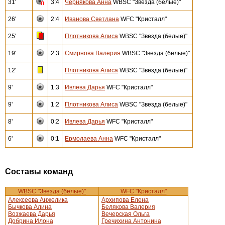
31'
3:4
Чернякова Анна
WBSC "Звезда (белые)"
26'
2:4
Иванова Светлана
WFC "Кристалл"
25'
Плотникова Алиса
WBSC "Звезда (белые)"
19'
2:3
Смирнова Валерия
WBSC "Звезда (белые)"
12'
Плотникова Алиса
WBSC "Звезда (белые)"
9'
1:3
Ивлева Дарья
WFC "Кристалл"
9'
1:2
Плотникова Алиса
WBSC "Звезда (белые)"
8'
0:2
Ивлева Дарья
WFC "Кристалл"
6'
0:1
Ермолаева Анна
WFC "Кристалл"
Составы команд
WBSC "Звезда (белые)"
WFC "Кристалл"
Алексеева Анжелика
Архипова Елена
Бычкова Алина
Белякова Валерия
Возжаева Дарья
Вечерская Ольга
Добрина Илона
Гречихина Антонина