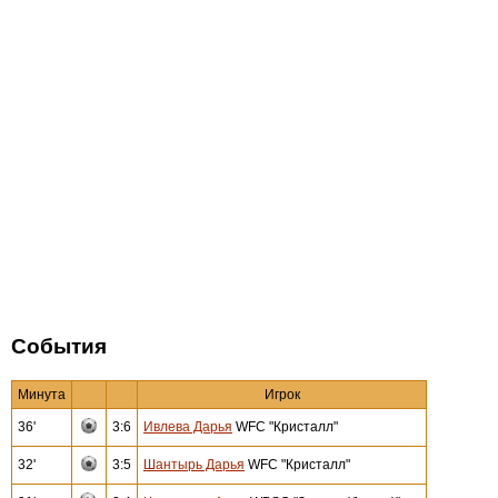
События
Минута
Игрок
36'
3:6
Ивлева Дарья
WFC "Кристалл"
32'
3:5
Шантырь Дарья
WFC "Кристалл"