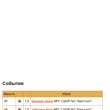
События
Минута
Игрок
36'
1:9
Ванеева Дарья
WFC СШОР №2 "Кристалл"
34'
1:8
Шмялина Вера
WFC СШОР №2 "Кристалл"