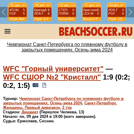
26 дек, чт
26 дек, чт
25 дек, ср
25 дек, ср
24 дек, вт
АТОМ
5
БригадА
6
СТЕП
6
Кристалл
5
ЛОК-Г
4
FGF
5
ЛОК-Г
6
ПЛЯЖ
6
LEX-М
5
FGF
6
Перв
Фин
Перв
3-4
Высш
Фин
Высш
3-4
Перв
1/2
Чемпионат Санкт-Петербурга по пляжному футболу в
закрытых помещениях. Осень-зима 2024
WFC "Горный университет"
—
WFC СШОР №2 "Кристалл"
1:9 (0:2;
0:2, 1:5)
Турнир:
Чемпионат Санкт-Петербурга по пляжному футболу в
закрытых помещениях. Осень-зима 2024
,
Санкт-Петербург.
Женщины. Первый дивизион
,
2 тур
Стадион:
Динамит
(Переулок Челиева, 13)
Начало: пн, 09 дек 2024 в 19:00 (матч завершен).
Судьи: Ермолаев, Соснин.