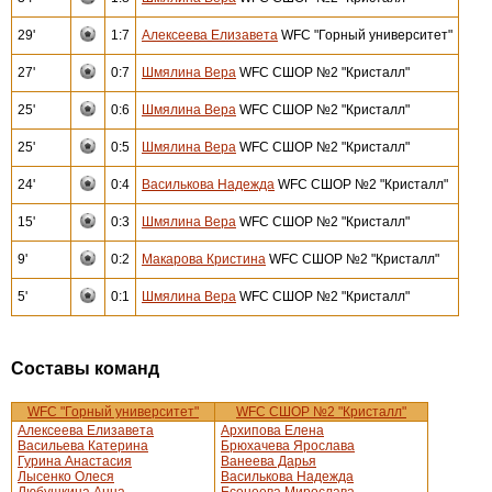
29'
1:7
Алексеева Елизавета
WFC "Горный университет"
27'
0:7
Шмялина Вера
WFC СШОР №2 "Кристалл"
25'
0:6
Шмялина Вера
WFC СШОР №2 "Кристалл"
25'
0:5
Шмялина Вера
WFC СШОР №2 "Кристалл"
24'
0:4
Василькова Надежда
WFC СШОР №2 "Кристалл"
15'
0:3
Шмялина Вера
WFC СШОР №2 "Кристалл"
9'
0:2
Макарова Кристина
WFC СШОР №2 "Кристалл"
5'
0:1
Шмялина Вера
WFC СШОР №2 "Кристалл"
Составы команд
WFC "Горный университет"
WFC СШОР №2 "Кристалл"
Алексеева Елизавета
Архипова Елена
Васильева Катерина
Брюхачева Ярослава
Гурина Анастасия
Ванеева Дарья
Лысенко Олеся
Василькова Надежда