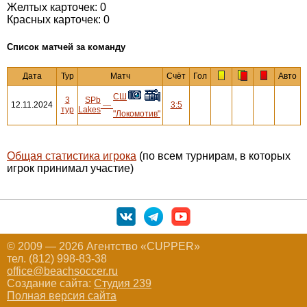
Желтых карточек: 0
Красных карточек: 0
Cписок матчей за команду
Дата
Тур
Матч
Счёт
Гол
Авто
СШ
3
SPb
12.11.2024
—
3:5
тур
Lakes
"Локомотив"
Общая статистика игрока
(по всем турнирам, в которых
игрок принимал участие)
© 2009 — 2026 Агентство «CUPPER»
тел. (812) 998-83-38
office@beachsoccer.ru
Создание сайта:
Студия 239
Полная версия сайта