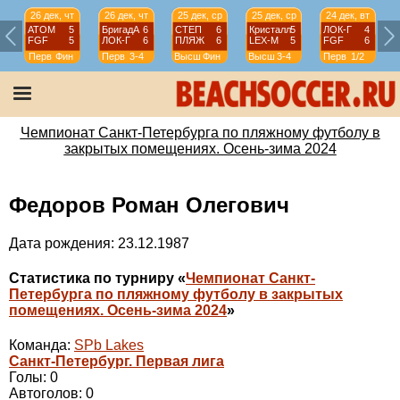
26 дек, чт
26 дек, чт
25 дек, ср
25 дек, ср
24 дек, вт
АТОМ
5
БригадА
6
СТЕП
6
Кристалл
5
ЛОК-Г
4
FGF
5
ЛОК-Г
6
ПЛЯЖ
6
LEX-М
5
FGF
6
Перв
Фин
Перв
3-4
Высш
Фин
Высш
3-4
Перв
1/2
Чемпионат Санкт-Петербурга по пляжному футболу в
закрытых помещениях. Осень-зима 2024
Федоров Роман Олегович
Дата рождения: 23.12.1987
Статистика по турниру «
Чемпионат Санкт-
Петербурга по пляжному футболу в закрытых
помещениях. Осень-зима 2024
»
Команда:
SPb Lakes
Санкт-Петербург. Первая лига
Голы: 0
Автоголов: 0