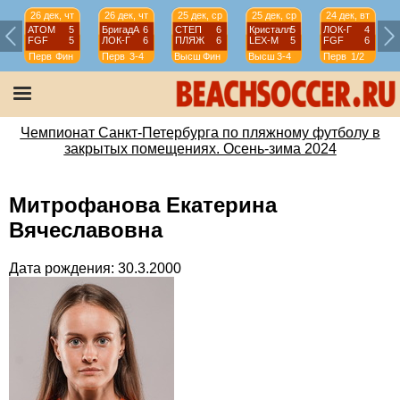
26 дек, чт
26 дек, чт
25 дек, ср
25 дек, ср
24 дек, вт
АТОМ
5
БригадА
6
СТЕП
6
Кристалл
5
ЛОК-Г
4
FGF
5
ЛОК-Г
6
ПЛЯЖ
6
LEX-М
5
FGF
6
Перв
Фин
Перв
3-4
Высш
Фин
Высш
3-4
Перв
1/2
Чемпионат Санкт-Петербурга по пляжному футболу в
закрытых помещениях. Осень-зима 2024
Митрофанова Екатерина
Вячеславовна
Дата рождения: 30.3.2000