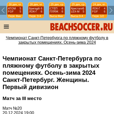
26 дек, чт
26 дек, чт
25 дек, ср
25 дек, ср
24 дек, вт
АТОМ
5
БригадА
6
СТЕП
6
Кристалл
5
ЛОК-Г
4
FGF
5
ЛОК-Г
6
ПЛЯЖ
6
LEX-М
5
FGF
6
Перв
Фин
Перв
3-4
Высш
Фин
Высш
3-4
Перв
1/2
Чемпионат Санкт-Петербурга по пляжному футболу в
закрытых помещениях. Осень-зима 2024
Чемпионат Санкт-Петербурга по
пляжному футболу в закрытых
помещениях. Осень-зима 2024
Санкт-Петербург. Женщины.
Первый дивизион
Матч за III место
Матч №20
20.12.2024 19:00