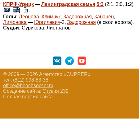
КПРФ-Урицк
—
Ленинградская семья
5:3
(2:1, 2:0, 1:2)
Голы:
Леонова
,
Климчук
,
Задорожная
,
Кабанен
,
Лимонова
—
Юргилевич
-2,
Задорожная
(в свои ворота).
Судьи:
Сурикова, Листратов
© 2009 — 2026 Агентство «CUPPER»
тел. (812) 998-83-38
office@beachsoccer.ru
Создание сайта:
Студия 239
Полная версия сайта