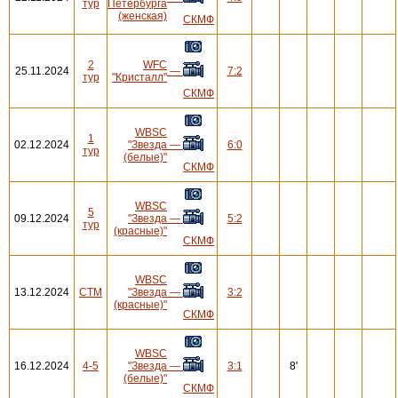
тур
Петербурга
(женская)
СКМФ
2
WFC
25.11.2024
—
7:2
тур
"Кристалл"
СКМФ
WBSC
1
02.12.2024
"Звезда
—
6:0
тур
(белые)"
СКМФ
WBSC
5
09.12.2024
"Звезда
—
5:2
тур
(красные)"
СКМФ
WBSC
13.12.2024
СТМ
"Звезда
—
3:2
(красные)"
СКМФ
WBSC
16.12.2024
4-5
"Звезда
—
3:1
8'
(белые)"
СКМФ