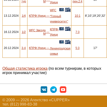
тур
М
пен.2:4
Урицк
WFC
13.12.2024
1/4
КПРФ-Урицк
—
10:1
8',10',19',20',32'
"Горный
университет"
КПРФ-
WFC Звезда
16.12.2024
1/2
—
7:3
М
Урицк
20.12.2024
3-4
КПРФ-Урицк
—
5:3
17'
Ленинградская
семья
Общая статистика игрока
(по всем турнирам, в которых
игрок принимал участие)
© 2009 — 2026 Агентство «CUPPER»
тел. (812) 998-83-38