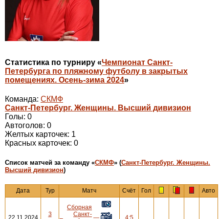
Статистика по турниру «
Чемпионат Санкт-
Петербурга по пляжному футболу в закрытых
помещениях. Осень-зима 2024
»
Команда:
СКМФ
Санкт-Петербург. Женщины. Высший дивизион
Голы: 0
Автоголов: 0
Желтых карточек: 1
Красных карточек: 0
Cписок матчей за команду «
СКМФ
» (
Санкт-Петербург. Женщины.
Высший дивизион
)
Дата
Тур
Матч
Счёт
Гол
Авто
Сборная
3
Санкт-
22.11.2024
—
4:5