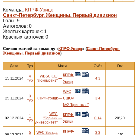
Команда:
КПРФ-Урицк
Санкт-Петербург. Женщины. Первый дивизион
Голы: 9
Автоголов: 0
Желтых карточек: 1
Красных карточек: 0
Cписок матчей за команду «
КПРФ-Урицк
» (
Санкт-Петербург.
Женщины. Первый дивизион
)
Дата
Тур
Матч
Счёт
Гол
КПРФ-
4
WBSC СШ
15.11.2024
—
4:3
тур
"Локомотив"
Урицк
WFC
3
25.11.2024
КПРФ-Урицк
—
СШОР
3:4
тур
№2 "Кристалл"
WFC
КПРФ-
1
02.12.2024
"Горный
—
0:14
20',20'
тур
Урицк
университет"
КПРФ-
5
WFC Звезда
3:3
06.12.2024
—
15'