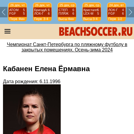
26 дек, чт
26 дек, чт
25 дек, ср
25 дек, ср
24 дек, вт
АТОМ
5
БригадА
6
СТЕП
6
Кристалл
5
ЛОК-Г
4
FGF
5
ЛОК-Г
6
ПЛЯЖ
6
LEX-М
5
FGF
6
Перв
Фин
Перв
3-4
Высш
Фин
Высш
3-4
Перв
1/2
Чемпионат Санкт-Петербурга по пляжному футболу в
закрытых помещениях. Осень-зима 2024
Кабанен Елена Ёрмавна
Дата рождения: 6.11.1996