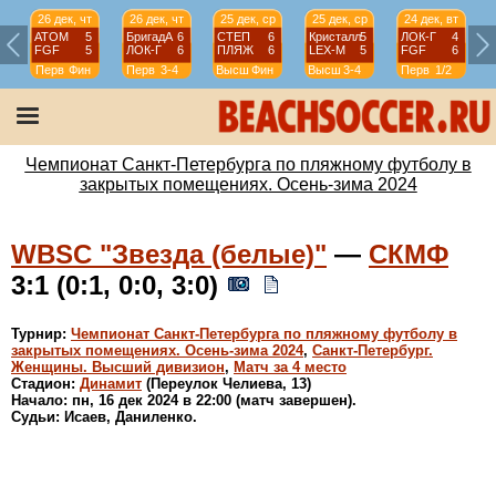
26 дек, чт
26 дек, чт
25 дек, ср
25 дек, ср
24 дек, вт
АТОМ
5
БригадА
6
СТЕП
6
Кристалл
5
ЛОК-Г
4
FGF
5
ЛОК-Г
6
ПЛЯЖ
6
LEX-М
5
FGF
6
Перв
Фин
Перв
3-4
Высш
Фин
Высш
3-4
Перв
1/2
Чемпионат Санкт-Петербурга по пляжному футболу в
закрытых помещениях. Осень-зима 2024
WBSC "Звезда (белые)"
—
СКМФ
3:1 (0:1, 0:0, 3:0)
Турнир:
Чемпионат Санкт-Петербурга по пляжному футболу в
закрытых помещениях. Осень-зима 2024
,
Санкт-Петербург.
Женщины. Высший дивизион
,
Матч за 4 место
Стадион:
Динамит
(Переулок Челиева, 13)
Начало: пн, 16 дек 2024 в 22:00 (матч завершен).
Судьи: Исаев, Даниленко.