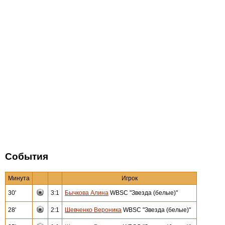
События
Минута
Игрок
30'
3:1
Бычкова Алина
WBSC "Звезда (белые)"
28'
2:1
Шевченко Вероника
WBSC "Звезда (белые)"