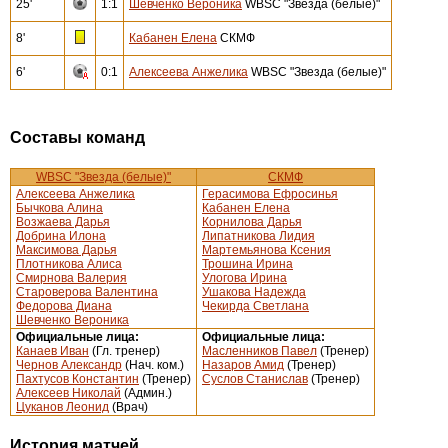
25'
1:1
Шевченко Вероника
WBSC "Звезда (белые)"
8'
Кабанен Елена
СКМФ
6'
0:1
Алексеева Анжелика
WBSC "Звезда (белые)"
Составы команд
WBSC "Звезда (белые)"
СКМФ
Алексеева Анжелика
Герасимова Ефросинья
Бычкова Алина
Кабанен Елена
Возжаева Дарья
Корнилова Дарья
Добрина Илона
Липатникова Лидия
Максимова Дарья
Мартемьянова Ксения
Плотникова Алиса
Трошина Ирина
Смирнова Валерия
Улогова Ирина
Староверова Валентина
Ушакова Надежда
Федорова Диана
Чекирда Светлана
Шевченко Вероника
Официальные лица:
Официальные лица:
Канаев Иван
(Гл. тренер)
Масленников Павел
(Тренер)
Чернов Александр
(Нач. ком.)
Назаров Амид
(Тренер)
Пахтусов Константин
(Тренер)
Суслов Станислав
(Тренер)
Алексеев Николай
(Админ.)
Цуканов Леонид
(Врач)
История матчей