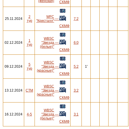
(женская)
СКМФ
2
WFC
25.11.2024
—
7:2
тур
"Кристалл"
СКМФ
WBSC
1
02.12.2024
"Звезда
—
6:0
тур
(белые)"
СКМФ
WBSC
5
09.12.2024
"Звезда
—
5:2
1'
тур
(красные)"
СКМФ
WBSC
13.12.2024
СТМ
"Звезда
—
3:2
(красные)"
СКМФ
WBSC
16.12.2024
4-5
"Звезда
—
3:1
(белые)"
СКМФ