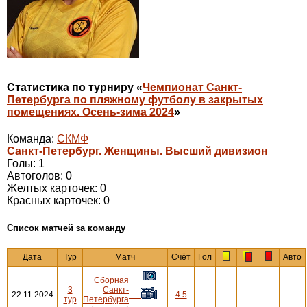
Статистика по турниру «
Чемпионат Санкт-
Петербурга по пляжному футболу в закрытых
помещениях. Осень-зима 2024
»
Команда:
СКМФ
Санкт-Петербург. Женщины. Высший дивизион
Голы: 1
Автоголов: 0
Желтых карточек: 0
Красных карточек: 0
Cписок матчей за команду
Дата
Тур
Матч
Счёт
Гол
Авто
Сборная
3
Санкт-
22.11.2024
—
4:5
тур
Петербурга