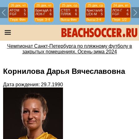
26 дек, чт
26 дек, чт
25 дек, ср
25 дек, ср
24 дек, вт
АТОМ
5
БригадА
6
СТЕП
6
Кристалл
5
ЛОК-Г
4
FGF
5
ЛОК-Г
6
ПЛЯЖ
6
LEX-М
5
FGF
6
Перв
Фин
Перв
3-4
Высш
Фин
Высш
3-4
Перв
1/2
Чемпионат Санкт-Петербурга по пляжному футболу в
закрытых помещениях. Осень-зима 2024
Корнилова Дарья Вячеславовна
Дата рождения: 29.7.1990