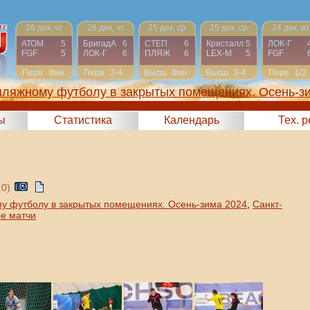
26 дек, чт
26 дек, чт
25 дек, ср
25 дек, ср
24 дек, вт
АТОМ
5
БригадА
6
СТЕП
6
Кристалл
5
ЛОК-Г
FGF
5
ЛОК-Г
6
ПЛЯЖ
6
LEX-М
5
FGF
Перв
Фин
Перв
3-4
Высш
Фин
Высш
3-4
Перв
1/2
пляжному футболу в закрытых помещениях. Осень-з
2024)
ы
Статистика
Календарь
Тех. 
2:0)
у футболу в закрытых помещениях. Осень-зима 2024
,
Санкт-
е матчи