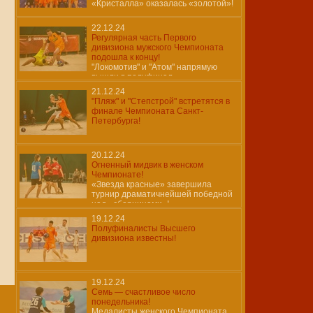
«Кристалла» оказалась «золотой»!
22.12.24
Регулярная часть Первого
дивизиона мужского Чемпионата
подошла к концу!
"Локомотив" и "Атом" напрямую
вышли в полуфинал.
21.12.24
"Пляж" и "Степстрой" встретятся в
финале Чемпионата Санкт-
Петербурга!
20.12.24
Огненный мидвик в женском
Чемпионате!
«Звезда красные» завершила
турнир драматичнейшей победной
над «сборницами»!
19.12.24
Полуфиналисты Высшего
дивизиона известны!
19.12.24
Семь — счастливое число
понедельника!
Медалисты женского Чемпионата