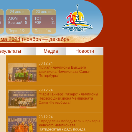
24 дек, вт
23 дек, пн
4
АТОМ
6
ТСТ
6
6
БригадА
5
FGF
11
Перв
1/2
Перв
1/4
има 2024
(ноябрь — декабрь
результаты
Медиа
Новости
30.12.24
"Пляж" - чемпионы Высшего
дивизиона Чемпионата Санкт-
Петербурга!
29.12.24
"Фарм Ганнерс Фазерс" - чемпионы
Первого дивизиона Чемпионата
Санкт-Петербурга!
23.12.24
Определены победители и призеры
женского Чемпионата!
Пятидесятая к ряду победа