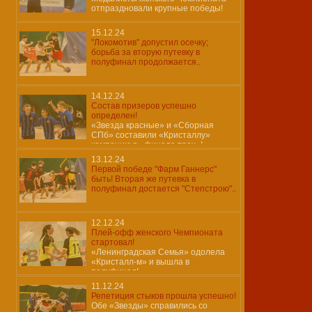
отпраздновали крупные победы!
15.12.24
"Локомотив" допустил осечку;
борьба за вторую путевку в
полуфинал продолжается..
14.12.24
Состав призеров успешно
определен!
«Звезда красные» и «Сборная
СПб» составили «Кристаллу»
компанию в «финале трех»!
13.12.24
Первой победе "Фарм Ганнерс"
быть! Вторая же путевка в
полуфинал достается "Степстрою"..
12.12.24
Плей-офф женского Чемпионата
стартовал!
«Ленинградская Семья» одолела
«Кристалл-м» и вышла в
полуфинал!
11.12.24
Репетиция стыков прошла успешно!
Обе «Звезды» справились со