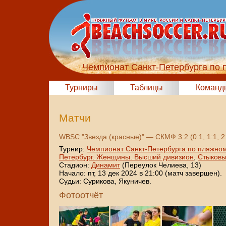
Чемпионат Санкт-Петербурга по 
Турниры
Таблицы
Команд
Матчи
WBSC "Звезда (красные)"
—
СКМФ
3:2
(0:1, 1:1, 
Турнир:
Чемпионат Санкт-Петербурга по пляжном
Петербург. Женщины. Высший дивизион
,
Стыковы
Стадион:
Динамит
(Переулок Челиева, 13)
Начало: пт, 13 дек 2024 в 21:00 (матч завершен).
Судьи: Сурикова, Якуничев.
Фотоотчёт