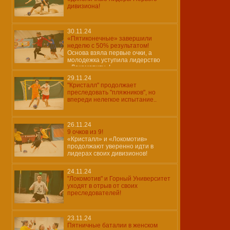
дивизиона!
30.11.24
«Пятиконечные» завершили
неделю с 50% результатом!
Основа взяла первые очки, а
молодежка уступила лидерство
«Локомотиву»!
29.11.24
"Кристалл" продолжает
преследовать "пляжников", но
впереди нелегкое испытание..
26.11.24
9 очков из 9!
«Кристалл» и «Локомотив»
продолжают уверенно идти в
лидерах своих дивизионов!
24.11.24
"Локомотив" и Горный Университет
уходят в отрыв от своих
преследователей!
23.11.24
Пятничные баталии в женском