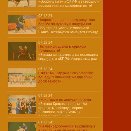
«сборницами» и СКМФ и завершили
первый этап на мажорной ноте!
08.12.24
Напряженная и непредсказуемая
борьба за путёвку в полуфинал...
Регулярная часть Чемпионата
Санкт-Петербурга близится к концу..
07.12.24
Пятничная драма в женском
Чемпионате!
«Звезда-м» сравняла на последних
секундах, а «КПРФ-Урицк» выиграл
серию пенальти!
06.12.24
СШОР №1 одержал свою первую
победу! "Пляжники" же вне зоны
досягаемости..
04.12.24
«Кристалл» не допустил осечек!
«Звезда Красные» не смогли
прервать победную серию
Чемпиона, зато «Белые»
разгромили СКМФ!
01.12.24
"Железнодорожники" вырвались в
единоличные лидеры Первого