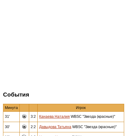
События
Минута
Игрок
31'
3:2
Канаева Наталия
WBSC "Звезда (красные)"
30'
2:2
Давыдова Татьяна
WBSC "Звезда (красные)"