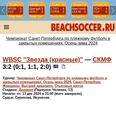
26 дек, чт
26 дек, чт
25 дек, ср
25 дек, ср
24 дек, вт
АТОМ
5
БригадА
6
СТЕП
6
Кристалл
5
ЛОК-Г
4
FGF
5
ЛОК-Г
6
ПЛЯЖ
6
LEX-М
5
FGF
6
Перв
Фин
Перв
3-4
Высш
Фин
Высш
3-4
Перв
1/2
Чемпионат Санкт-Петербурга по пляжному футболу в
закрытых помещениях. Осень-зима 2024
WBSC "Звезда (красные)"
—
СКМФ
3:2 (0:1, 1:1, 2:0)
Турнир:
Чемпионат Санкт-Петербурга по пляжному футболу в
закрытых помещениях. Осень-зима 2024
,
Санкт-Петербург.
Женщины. Высший дивизион
,
Стыковые матчи
Стадион:
Динамит
(Переулок Челиева, 13)
Начало: пт, 13 дек 2024 в 21:00 (матч завершен).
Судьи: Сурикова, Якуничев.