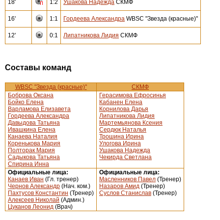
18'
1:2
Ушакова Надежда
СКМФ
16'
1:1
Гордеева Александра
WBSC "Звезда (красные)"
12'
0:1
Липатникова Лидия
СКМФ
Составы команд
WBSC "Звезда (красные)"
СКМФ
Боброва Оксана
Герасимова Ефросинья
Бойко Елена
Кабанен Елена
Варламова Елизавета
Корнилова Дарья
Гордеева Александра
Липатникова Лидия
Давыдова Татьяна
Мартемьянова Ксения
Ивашкина Елена
Сердюк Наталья
Канаева Наталия
Трошина Ирина
Коренькова Мария
Улогова Ирина
Полторак Мария
Ушакова Надежда
Садыкова Татьяна
Чекирда Светлана
Спирина Инна
Официальные лица:
Официальные лица:
Канаев Иван
(Гл. тренер)
Масленников Павел
(Тренер)
Чернов Александр
(Нач. ком.)
Назаров Амид
(Тренер)
Пахтусов Константин
(Тренер)
Суслов Станислав
(Тренер)
Алексеев Николай
(Админ.)
Цуканов Леонид
(Врач)