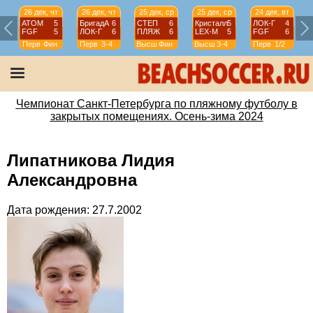
26 дек, чт
26 дек, чт
25 дек, ср
25 дек, ср
24 дек, вт
АТОМ
5
БригадА
6
СТЕП
6
Кристалл
5
ЛОК-Г
4
FGF
5
ЛОК-Г
6
ПЛЯЖ
6
LEX-М
5
FGF
6
Перв
Фин
Перв
3-4
Высш
Фин
Высш
3-4
Перв
1/2
Чемпионат Санкт-Петербурга по пляжному футболу в
закрытых помещениях. Осень-зима 2024
Липатникова Лидия
Александровна
Дата рождения: 27.7.2002