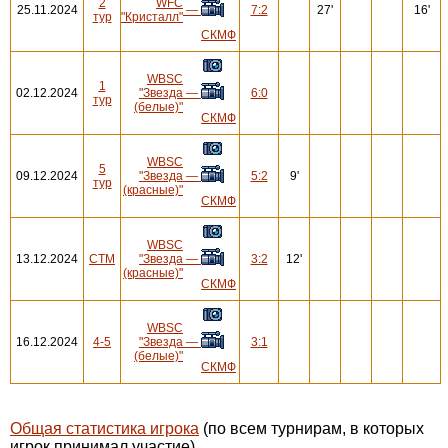
2
WFC
25.11.2024
—
7:2
27'
16'
тур
"Кристалл"
СКМФ
WBSC
1
02.12.2024
"Звезда
—
6:0
тур
(белые)"
СКМФ
WBSC
5
09.12.2024
"Звезда
—
5:2
9'
тур
(красные)"
СКМФ
WBSC
13.12.2024
СТМ
"Звезда
—
3:2
12'
(красные)"
СКМФ
WBSC
16.12.2024
4-5
"Звезда
—
3:1
(белые)"
СКМФ
Общая статистика игрока
(по всем турнирам, в которых
игрок принимал участие)