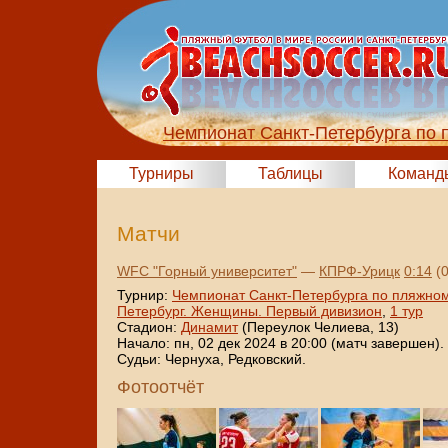
Чемпионат Санкт-Петербурга по 
Турниры
Таблицы
Команд
Матчи
WFC "Горный университет"
—
КПРФ-Урицк
0:14
(0
Турнир:
Чемпионат Санкт-Петербурга по пляжном
Петербург. Женщины. Первый дивизион
,
1 тур
Стадион:
Динамит
(Переулок Челиева, 13)
Начало: пн, 02 дек 2024 в 20:00 (матч завершен).
Судьи: Чернуха, Редковский.
Фотоотчёт