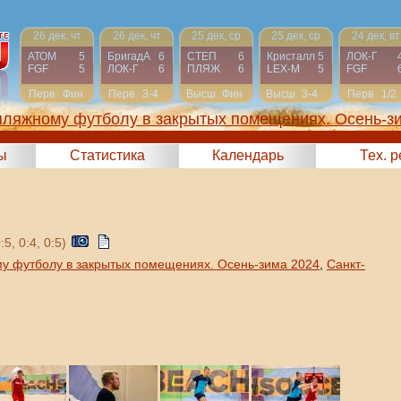
26 дек, чт
26 дек, чт
25 дек, ср
25 дек, ср
24 дек, вт
АТОМ
5
БригадА
6
СТЕП
6
Кристалл
5
ЛОК-Г
FGF
5
ЛОК-Г
6
ПЛЯЖ
6
LEX-М
5
FGF
Перв
Фин
Перв
3-4
Высш
Фин
Высш
3-4
Перв
1/2
пляжному футболу в закрытых помещениях. Осень-з
2024)
ы
Статистика
Календарь
Тех. 
:5, 0:4, 0:5)
у футболу в закрытых помещениях. Осень-зима 2024
,
Санкт-