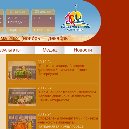
24 дек, вт
23 дек, пн
4
АТОМ
6
ТСТ
6
6
БригадА
5
FGF
11
Перв
1/2
Перв
1/4
има 2024
(ноябрь — декабрь
результаты
Медиа
Новости
30.12.24
"Пляж" - чемпионы Высшего
дивизиона Чемпионата Санкт-
Петербурга!
29.12.24
"Фарм Ганнерс Фазерс" - чемпионы
Первого дивизиона Чемпионата
Санкт-Петербурга!
23.12.24
Определены победители и призеры
женского Чемпионата!
Пятидесятая к ряду победа