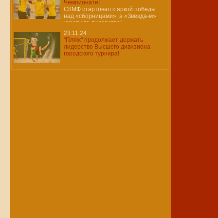
Чемпионате!
СКМФ стартовал с яркой победы
над «сборницами», а «Звезда-м»
укрепила лидерство!
23.11.24
"Пляж" продолжает держать
лидерство Высшего дивизиона
городского турнира!