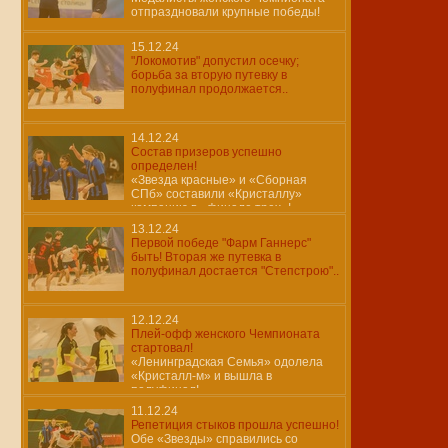
отпраздновали крупные победы!
15.12.24
"Локомотив" допустил осечку;
борьба за вторую путевку в
полуфинал продолжается..
14.12.24
Состав призеров успешно
определен!
«Звезда красные» и «Сборная
СПб» составили «Кристаллу»
компанию в «финале трех»!
13.12.24
Первой победе "Фарм Ганнерс"
быть! Вторая же путевка в
полуфинал достается "Степстрою"..
12.12.24
Плей-офф женского Чемпионата
стартовал!
«Ленинградская Семья» одолела
«Кристалл-м» и вышла в
полуфинал!
11.12.24
Репетиция стыков прошла успешно!
Обе «Звезды» справились со