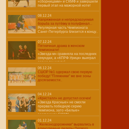
«сборницами» и СКМФ и завершили
первый этап на мажорной ноте!
08.12.24
Напряженная и непредсказуемая
борьба за путёвку в полуфинал...
Регулярная часть Чемпионата
Санкт-Петербурга близится к концу..
07.12.24
Пятничная драма в женском
Чемпионате!
«Звезда-м» сравняла на последних
секундах, а «КПРФ-Урицк» выиграл
серию пенальти!
06.12.24
СШОР №1 одержал свою первую
победу! "Пляжники" же вне зоны
досягаемости..
04.12.24
«Кристалл» не допустил осечек!
«Звезда Красные» не смогли
прервать победную серию
Чемпиона, зато «Белые»
разгромили СКМФ!
01.12.24
"Железнодорожники" вырвались в
единоличные лидеры Первого