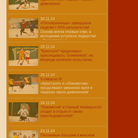
дивизиона!
30.11.24
«Пятиконечные» завершили
неделю с 50% результатом!
Основа взяла первые очки, а
молодежка уступила лидерство
«Локомотиву»!
29.11.24
"Кристалл" продолжает
преследовать "пляжников", но
впереди нелегкое испытание..
26.11.24
9 очков из 9!
«Кристалл» и «Локомотив»
продолжают уверенно идти в
лидерах своих дивизионов!
24.11.24
"Локомотив" и Горный Университет
уходят в отрыв от своих
преследователей!
23.11.24
Пятничные баталии в женском