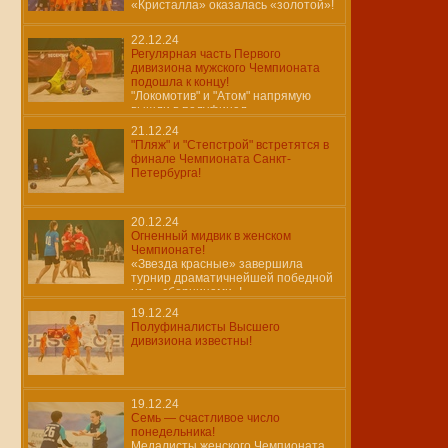
«Кристалла» оказалась «золотой»!
22.12.24
Регулярная часть Первого
дивизиона мужского Чемпионата
подошла к концу!
"Локомотив" и "Атом" напрямую
вышли в полуфинал.
21.12.24
"Пляж" и "Степстрой" встретятся в
финале Чемпионата Санкт-
Петербурга!
20.12.24
Огненный мидвик в женском
Чемпионате!
«Звезда красные» завершила
турнир драматичнейшей победной
над «сборницами»!
19.12.24
Полуфиналисты Высшего
дивизиона известны!
19.12.24
Семь — счастливое число
понедельника!
Медалисты женского Чемпионата