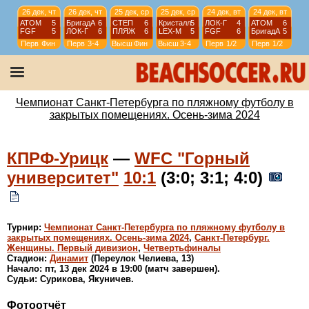
26 дек, чт
26 дек, чт
25 дек, ср
25 дек, ср
24 дек, вт
24 дек, вт
АТОМ
5
БригадА
6
СТЕП
6
Кристалл
5
ЛОК-Г
4
АТОМ
6
FGF
5
ЛОК-Г
6
ПЛЯЖ
6
LEX-М
5
FGF
6
БригадА
5
Перв
Фин
Перв
3-4
Высш
Фин
Высш
3-4
Перв
1/2
Перв
1/2
23 дек, пн
23 дек, пн
20 дек, пт
20 дек, пт
ТСТ
6
Горный
2
WKRIS
2
WЛОКО
4
FGF
11
БригадА
5
СПбW
1
ЗВМ
5
Перв
1/4
Перв
1/4
WSPb
ФИН
WSPb
Фин
Чемпионат Санкт-Петербурга по пляжному футболу в
закрытых помещениях. Осень-зима 2024
КПРФ-Урицк
—
WFC "Горный
университет"
10:1
(3:0; 3:1; 4:0)
Турнир:
Чемпионат Санкт-Петербурга по пляжному футболу в
закрытых помещениях. Осень-зима 2024
,
Санкт-Петербург.
Женщины. Первый дивизион
,
Четвертьфиналы
Стадион:
Динамит
(Переулок Челиева, 13)
Начало: пт, 13 дек 2024 в 19:00 (матч завершен).
Судьи: Сурикова, Якуничев.
Фотоотчёт