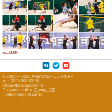
← назад
© 2009 — 2026 Агентство «CUPPER»
тел. (812) 998-83-38
office@beachsoccer.ru
Создание сайта:
Студия 239
Полная версия сайта