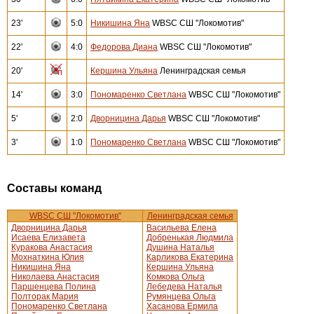
23'
5:0
Никишина Яна
WBSC СШ "Локомотив"
22'
4:0
Федорова Диана
WBSC СШ "Локомотив"
20'
Кершина Ульяна
Ленинградская семья
14'
3:0
Пономаренко Светлана
WBSC СШ "Локомотив"
5'
2:0
Дворницина Дарья
WBSC СШ "Локомотив"
3'
1:0
Пономаренко Светлана
WBSC СШ "Локомотив"
Составы команд
WBSC СШ "Локомотив"
Ленинградская семья
Дворницина Дарья
Васильева Елена
Исаева Елизавета
Добренькая Людмила
Куракова Анастасия
Душина Наталья
Мохнаткина Юлия
Карликова Екатерина
Никишина Яна
Кершина Ульяна
Николаева Анастасия
Комкова Ольга
Паршенцева Полина
Лебедева Наталья
Полторак Мария
Румянцева Ольга
Пономаренко Светлана
Хасанова Ермила