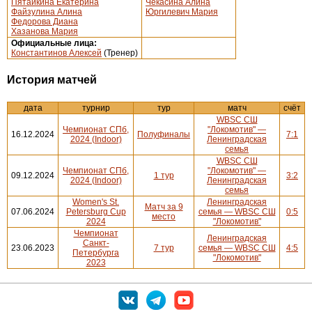
Пятайкина Екатерина
Чекасина Алина
Файзулина Алина
Юргилевич Мария
Федорова Диана
Хазанова Мария
Официальные лица:
Константинов Алексей
(Тренер)
История матчей
дата
турнир
тур
матч
счёт
WBSC СШ
Чемпионат СПб,
"Локомотив" —
16.12.2024
Полуфиналы
7:1
2024 (Indoor)
Ленинградская
семья
WBSC СШ
Чемпионат СПб,
"Локомотив" —
09.12.2024
1 тур
3:2
2024 (Indoor)
Ленинградская
семья
Women's St.
Ленинградская
Матч за 9
07.06.2024
Petersburg Cup
семья — WBSC СШ
0:5
место
2024
"Локомотив"
Чемпионат
Ленинградская
Санкт-
23.06.2023
7 тур
семья — WBSC СШ
4:5
Петербурга
"Локомотив"
2023