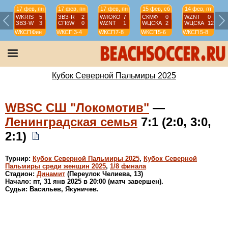
17 фев, пн
17 фев, пн
17 фев, пн
15 фев, сб
14 фев, пт
WKRIS
5
ЗВЗ-R
2
WЛОКО
7
СКМФ
0
WZNT
0
ЗВЗ-W
3
СПбW
0
WZNT
1
WЦСКА
2
WЦСКА
12
WКСП
Фин
WКСП
3-4
WКСП
7-8
WКСП
5-6
WКСП
5-8
Кубок Северной Пальмиры 2025
WBSC СШ "Локомотив"
—
Ленинградская семья
7:1 (2:0, 3:0,
2:1)
Турнир:
Кубок Северной Пальмиры 2025
,
Кубок Северной
Пальмиры среди женщин 2025
,
1/8 финала
Стадион:
Динамит
(Переулок Челиева, 13)
Начало: пт, 31 янв 2025 в 20:00 (матч завершен).
Судьи: Васильев, Якуничев.