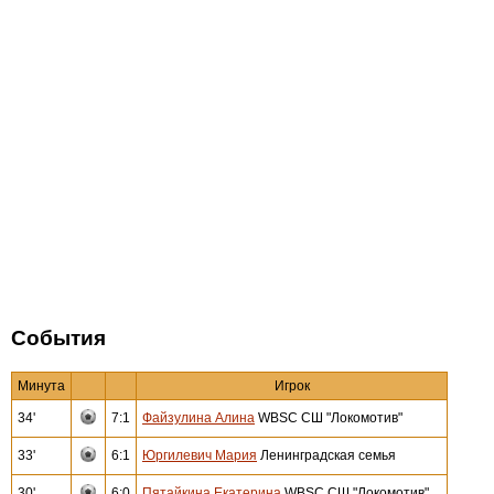
События
Минута
Игрок
34'
7:1
Файзулина Алина
WBSC СШ "Локомотив"
33'
6:1
Юргилевич Мария
Ленинградская семья
30'
6:0
Пятайкина Екатерина
WBSC СШ "Локомотив"