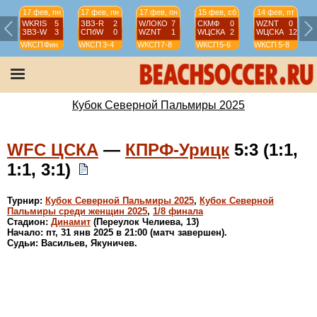
17 фев, пн
17 фев, пн
17 фев, пн
15 фев, сб
14 фев, пт
WKRIS
5
ЗВЗ-R
2
WЛОКО
7
СКМФ
0
WZNT
0
ЗВЗ-W
3
СПбW
0
WZNT
1
WЦСКА
2
WЦСКА
12
WКСП
Фин
WКСП
3-4
WКСП
7-8
WКСП
5-6
WКСП
5-8
Кубок Северной Пальмиры 2025
WFC ЦСКА
—
КПРФ-Урицк
5:3 (1:1,
1:1, 3:1)
Турнир:
Кубок Северной Пальмиры 2025
,
Кубок Северной
Пальмиры среди женщин 2025
,
1/8 финала
Стадион:
Динамит
(Переулок Челиева, 13)
Начало: пт, 31 янв 2025 в 21:00 (матч завершен).
Судьи: Васильев, Якуничев.