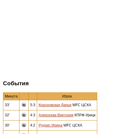
События
Минута
Игрок
33'
5:3
Красновская Дарья
WFC ЦСКА
32'
4:3
Алексеева Виктория
КПРФ-Урицк
30'
4:2
Рудзис Ирина
WFC ЦСКА