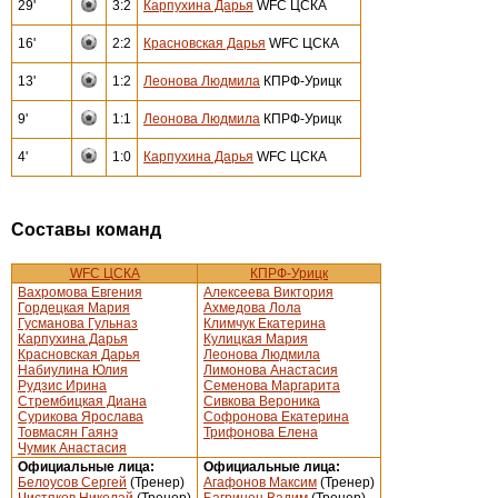
29'
3:2
Карпухина Дарья
WFC ЦСКА
16'
2:2
Красновская Дарья
WFC ЦСКА
13'
1:2
Леонова Людмила
КПРФ-Урицк
9'
1:1
Леонова Людмила
КПРФ-Урицк
4'
1:0
Карпухина Дарья
WFC ЦСКА
Составы команд
WFC ЦСКА
КПРФ-Урицк
Вахромова Евгения
Алексеева Виктория
Гордецкая Мария
Ахмедова Лола
Гусманова Гульназ
Климчук Екатерина
Карпухина Дарья
Кулицкая Мария
Красновская Дарья
Леонова Людмила
Набиулина Юлия
Лимонова Анастасия
Рудзис Ирина
Семенова Маргарита
Стрембицкая Диана
Сивкова Вероника
Сурикова Ярослава
Софронова Екатерина
Товмасян Гаянэ
Трифонова Елена
Чумик Анастасия
Официальные лица:
Официальные лица:
Белоусов Сергей
(Тренер)
Агафонов Максим
(Тренер)