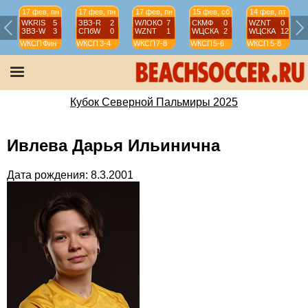
17 фев, пн
17 фев, пн
17 фев, пн
15 фев, сб
14 фев, пт
WKRIS
5
ЗВЗ-R
2
WЛОКО
7
СКМФ
0
WZNT
0
ЗВЗ-W
3
СПбW
0
WZNT
1
WЦСКА
2
WЦСКА
12
WКСП
Фин
WКСП
3-4
WКСП
7-8
WКСП
5-6
WКСП
5-8
Кубок Северной Пальмиры 2025
Ивлева Дарья Ильинична
Дата рождения: 8.3.2001