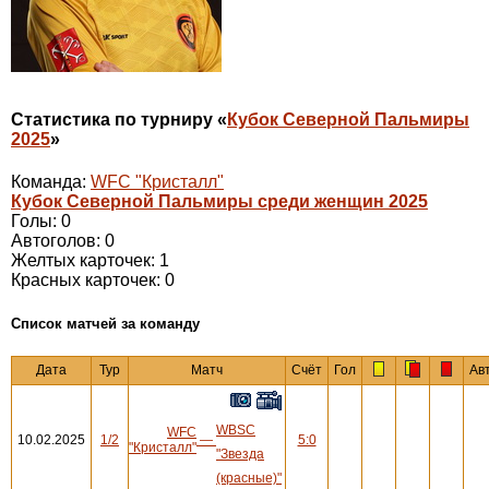
Статистика по турниру «
Кубок Северной Пальмиры
2025
»
Команда:
WFC "Кристалл"
Кубок Северной Пальмиры среди женщин 2025
Голы: 0
Автоголов: 0
Желтых карточек: 1
Красных карточек: 0
Cписок матчей за команду
Дата
Тур
Матч
Счёт
Гол
Ав
WBSC
WFC
10.02.2025
1/2
—
5:0
"Кристалл"
"Звезда
(красные)"