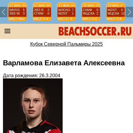
17 фев, пн
17 фев, пн
17 фев, пн
15 фев, сб
14 фев, пт
WKRIS
5
ЗВЗ-R
2
WЛОКО
7
СКМФ
0
WZNT
0
ЗВЗ-W
3
СПбW
0
WZNT
1
WЦСКА
2
WЦСКА
12
WКСП
Фин
WКСП
3-4
WКСП
7-8
WКСП
5-6
WКСП
5-8
Кубок Северной Пальмиры 2025
Варламова Елизавета Алексеевна
Дата рождения: 26.3.2004