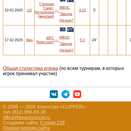
Сборная
WBSC
Санкт-
10.02.2025
1/2
—
3:10
5'
Петербурга
"Звезда
(женская)
(белые)"
WBSC
WFC
17.02.2025
Фин
—
5:3
24'
2
"Кристалл"
"Звезда
(белые)"
Общая статистика игрока
(по всем турнирам, в которых
игрок принимал участие)
© 2009 — 2026 Агентство «CUPPER»
тел. (812) 998-83-38
office@beachsoccer.ru
Создание сайта:
Студия 239
Полная версия сайта