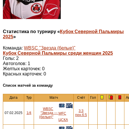
Статистика по турниру «
Кубок Северной Пальмиры
2025
»
Команда:
WBSC "Звезда (белые)"
Кубок Северной Пальмиры среди женщин 2025
Голы: 2
Автоголов: 1
Желтых карточек: 0
Красных карточек: 0
Cписок матчей за команду
Дата
Тур
Матч
Счёт
Гол
А
WBSC
3:3
07.02.2025
1/4
"Звезда
—
WFC
пен.6:5
(белые)"
ЦСКА