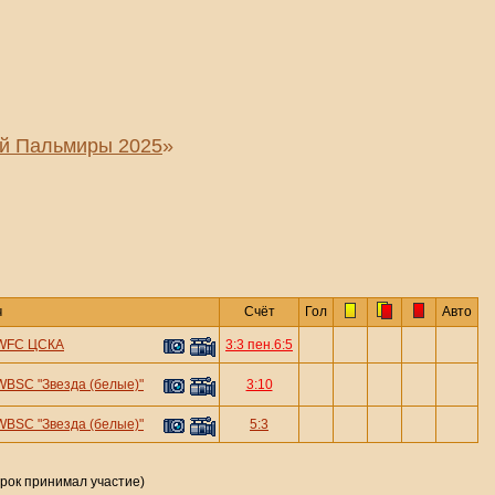
ой Пальмиры 2025
»
ч
Счёт
Гол
Авто
WFC ЦСКА
3:3 пен.6:5
WBSC "Звезда (белые)"
3:10
WBSC "Звезда (белые)"
5:3
грок принимал участие)