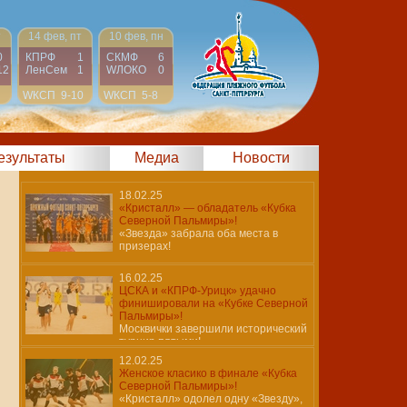
т
14 фев, пт
10 фев, пн
0
КПРФ
1
СКМФ
6
12
ЛенСем
1
WЛОКО
0
WКСП
9-10
WКСП
5-8
результаты
Медиа
Новости
18.02.25
«Кристалл» — обладатель «Кубка
Северной Пальмиры»!
«Звезда» забрала оба места в
призерах!
16.02.25
ЦСКА и «КПРФ-Урицк» удачно
финишировали на «Кубке Северной
Пальмиры»!
Москвички завершили исторический
турнир пятыми!
12.02.25
Женское класико в финале «Кубка
Северной Пальмиры»!
«Кристалл» одолел одну «Звезду»,