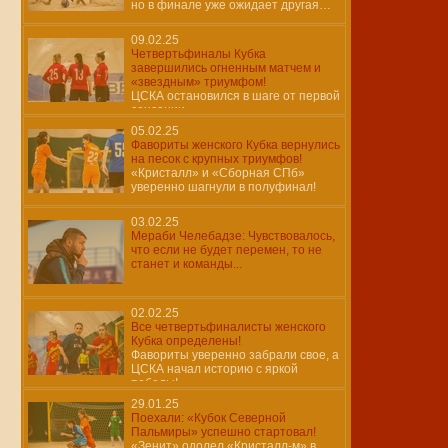
но в финале уже ожидает другая…
09.02.25
Четвертьфиналы Кубка
завершились огненным матчем и
«звездным» триумфом!
ЦСКА остановился в шаге от первой
сенсации…
05.02.25
Фавориты женского Кубка вернулись
на песок с крупных триумфов!
«Кристалл» и «Сборная СПб»
уверенно шагнули в полуфинал!
03.02.25
Мераби Челебадзе: Чувствовалось,
что если не будет перемен, то не
станет и команды...
02.02.25
Все четвертьфиналисты женского
Кубка определены!
Фавориты уверенно забрали свое, а
ЦСКА начал историю с яркой
победы!
29.01.25
Поехали: «Кубок Северной
Пальмиры» успешно стартовал!
«Зенит» одолел «Кристалл-м» в