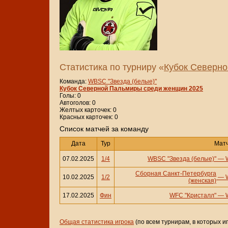
Статистика по турниру «
Кубок Северн
Команда:
WBSC "Звезда (белые)"
Кубок Северной Пальмиры среди женщин 2025
Голы: 0
Автоголов: 0
Желтых карточек: 0
Красных карточек: 0
Cписок матчей за команду
Дата
Тур
Мат
07.02.2025
1/4
WBSC "Звезда (белые)"
—
Сборная Санкт-Петербурга
10.02.2025
1/2
—
(женская)
17.02.2025
Фин
WFC "Кристалл"
—
Общая статистика игрока
(по всем турнирам, в которых и