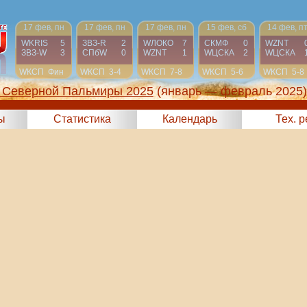
17 фев, пн
17 фев, пн
17 фев, пн
15 фев, сб
14 фев, п
WKRIS
5
ЗВЗ-R
2
WЛОКО
7
СКМФ
0
WZNT
ЗВЗ-W
3
СПбW
0
WZNT
1
WЦСКА
2
WЦСКА
WКСП
Фин
WКСП
3-4
WКСП
7-8
WКСП
5-6
WКСП
5-8
 Северной Пальмиры 2025
(январь — февраль 2025)
ы
Статистика
Календарь
Тех. 