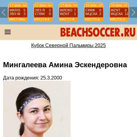
17 фев, пн
17 фев, пн
17 фев, пн
15 фев, сб
14 фев, пт
WKRIS
5
ЗВЗ-R
2
WЛОКО
7
СКМФ
0
WZNT
0
ЗВЗ-W
3
СПбW
0
WZNT
1
WЦСКА
2
WЦСКА
12
WКСП
Фин
WКСП
3-4
WКСП
7-8
WКСП
5-6
WКСП
5-8
Кубок Северной Пальмиры 2025
Мингалеева Амина Эскендеровна
Дата рождения: 25.3.2000