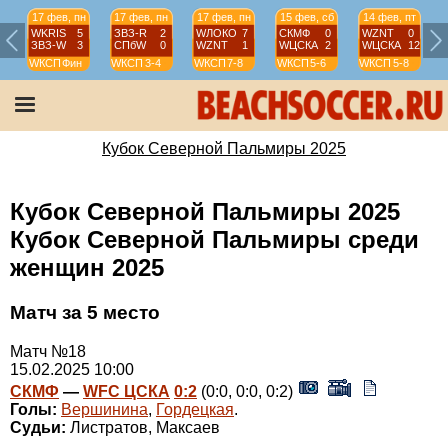
17 фев, пн
17 фев, пн
17 фев, пн
15 фев, сб
14 фев, пт
WKRIS
5
ЗВЗ-R
2
WЛОКО
7
СКМФ
0
WZNT
0
ЗВЗ-W
3
СПбW
0
WZNT
1
WЦСКА
2
WЦСКА
12
WКСП
Фин
WКСП
3-4
WКСП
7-8
WКСП
5-6
WКСП
5-8
Кубок Северной Пальмиры 2025
Кубок Северной Пальмиры 2025
Кубок Северной Пальмиры среди
женщин 2025
Матч за 5 место
Матч №18
15.02.2025 10:00
СКМФ
—
WFC ЦСКА
0:2
(0:0, 0:0, 0:2)
Голы:
Вершинина
,
Гордецкая
.
Судьи:
Листратов, Максаев