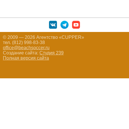
© 2009 — 2026 Агентство «CUPPER»
тел. (812) 998-83-38
office@beachsoccer.ru
Создание сайта:
Студия 239
Полная версия сайта