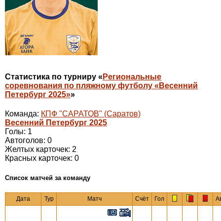
Статистика по турниру «
Региональные
соревнования по пляжному футболу «Весенний
Петербург 2025»
»
Команда:
КПФ "САРАТОВ" (Саратов)
Весенний Петербург 2025
Голы: 1
Автоголов: 0
Желтых карточек: 2
Красных карточек: 0
Cписок матчей за команду
Дата
Тур
Матч
Счёт
Гол
А