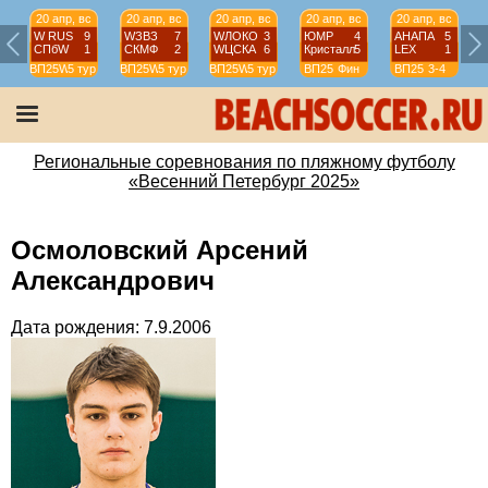
20 апр, вс
20 апр, вс
20 апр, вс
20 апр, вс
20 апр, вс
W RUS
9
WЗВЗ
7
WЛОКО
3
ЮМР
4
АНАПА
5
СПбW
1
СКМФ
2
WЦСКА
6
Кристалл
5
LEX
1
ВП25W
5 тур
ВП25W
5 тур
ВП25W
5 тур
ВП25
Фин
ВП25
3-4
Региональные соревнования по пляжному футболу
«Весенний Петербург 2025»
Осмоловский Арсений
Александрович
Дата рождения: 7.9.2006