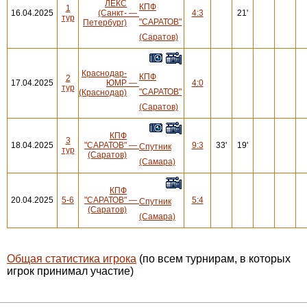
ЛЕКС
КПФ
1
16.04.2025
(Санкт-
—
4:3
21'
тур
"САРАТОВ"
Петербург)
(Саратов)
Краснодар-
КПФ
2
17.04.2025
ЮМР
—
4:0
тур
"САРАТОВ"
(Краснодар)
(Саратов)
КПФ
3
18.04.2025
"САРАТОВ"
—
9:3
33'
19'
Спутник
тур
(Саратов)
(Самара)
КПФ
20.04.2025
5-6
"САРАТОВ"
—
5:4
Спутник
(Саратов)
(Самара)
Общая статистика игрока
(по всем турнирам, в которых
игрок принимал участие)