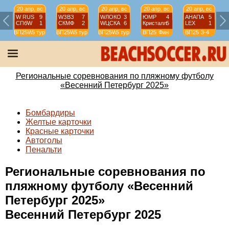
20 апр, вс
20 апр, вс
20 апр, вс
20 апр, вс
20 апр, вс
W RUS
9
WЗВЗ
7
WЛОКО
3
ЮМР
4
АНАПА
5
СПбW
1
СКМФ
2
WЦСКА
6
Кристалл
5
LEX
1
ВП25W
5 тур
ВП25W
5 тур
ВП25W
5 тур
ВП25
Фин
ВП25
3-4
Региональные соревнования по пляжному футболу
«Весенний Петербург 2025»
Бомбардиры
Желтые карточки
Красные карточки
Автоголы
Пенальти
Региональные соревнования по
пляжному футболу «Весенний
Петербург 2025»
Весенний Петербург 2025