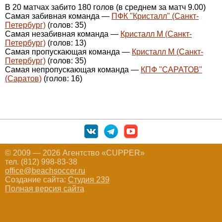
В 20 матчах забито 180 голов (в среднем за матч 9.00)
Самая забивная команда —
ПФК "Кристалл" (Санкт-
Петербург)
(голов: 35)
Самая незабивная команда —
Кристалл М (Санкт-
Петербург)
(голов: 13)
Самая пропускающая команда —
Кристалл М (Санкт-
Петербург)
(голов: 35)
Самая непропускающая команда —
КПФ "САРАТОВ"
(Саратов)
(голов: 16)
© 2009 — 2026 Агентство «CUPPER»
тел. (812) 998-83-38
office@beachsoccer.ru
Создание сайта:
Студия 239
Полная версия сайта