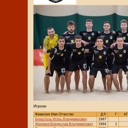
Игроки
Фамилия Имя Отчество
Д.Р.
Г
АГ
Бриштель Игорь Владимирович
1987
Жариков Владислав Владимирович
1994
1