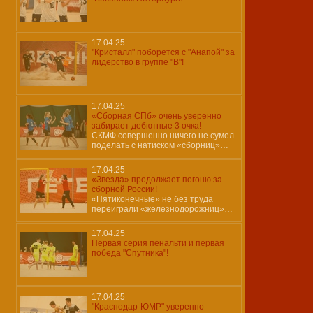
17.04.25
"Кристалл" поборется с "Анапой" за
лидерство в группе "В"!
17.04.25
«Сборная СПб» очень уверенно
забирает дебютные 3 очка!
СКМФ совершенно ничего не сумел
поделать с натиском «сборниц»…
17.04.25
«Звезда» продолжает погоню за
сборной России!
«Пятиконечные» не без труда
переиграли «железнодорожниц»…
17.04.25
Первая серия пенальти и первая
победа "Спутника"!
17.04.25
"Краснодар-ЮМР" уверенно