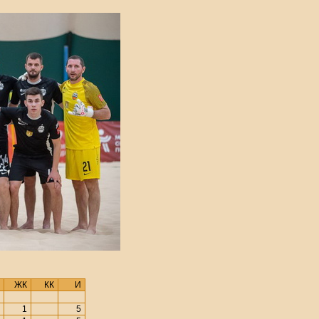
ЖК
КК
И
1
5