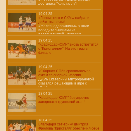
досталась "Кристаллу"!
19.04.25
«Локомотив» и СКМФ набрали
дебютные очки!
«Железнодорожницы» вышли
победительницами из
послематчевой «лотереи»…
19.04.25
"Краснодар-ЮМР" вновь встретится
с "Кристаллом"! На этот раз в
финале!
19.04.25
«Сборная СПб» сравнялась по
очкам со сборной России!
Дубль Екатерины Митрофановой
оказался решающим в игре с
ЦСКА…
18.04.25
"Краснодар-ЮМР" безупречно
завершают групповой этап!
18.04.25
Благодаря хет-трику Дмитрия
Фролова "Кристалл" обеспечил себе