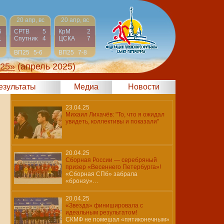
20 апр, вс
20 апр, вс
5
СРТВ
5
КрМ
2
1
Спутник
4
ЦСКА
7
ВП25
5-6
ВП25
7-8
025»
(апрель 2025)
результаты
Медиа
Новости
23.04.25
Михаил Лихачёв: "То, что я ожидал
увидеть, коллективы и показали"
20.04.25
Сборная России — серебряный
призер «Весеннего Петербурга»!
«Сборная СПб» забрала
«бронзу»…
20.04.25
«Звезда» финишировала с
идеальным результатом!
СКМФ не помешал «пятиконечным»