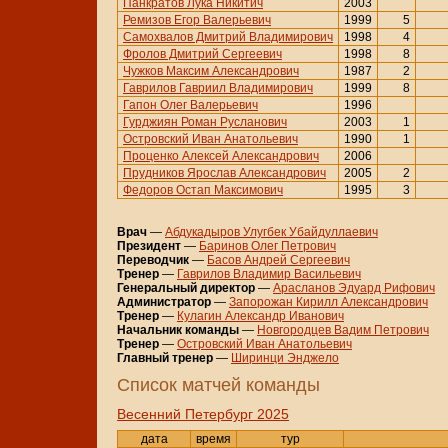
Панкратов Лука Никитич
2003
Ремизов Егор Валерьевич
1999
5
Самохвалов Дмитрий Владимирович
1998
4
Фролов Дмитрий Сергеевич
1998
8
Чужков Максим Александрович
1987
2
Гаврилов Гавриил Владимирович
1999
8
Гапон Олег Валерьевич
1996
Гурджиян Роман Русланович
2003
1
Островский Иван Анатольевич
1990
1
Проценко Алексей Александрович
2006
Прудников Ярослав Александрович
2005
2
Федоров Остап Максимович
1995
3
Врач
—
Абдукадыров Улугбек Убайдуллаевич
Президент
—
Баринов Олег Петрович
Переводчик
—
Басов Андрей Сергеевич
Тренер
—
Гаврилов Владимир Васильевич
Генеральный директор
—
Арасланов Эдуард Рифович
Администратор
—
Запорожан Кирилл Александрович
Тренер
—
Кулагин Александр Иванович
Начальник команды
—
Новгородцев Вадим Петрович
Тренер
—
Островский Иван Анатольевич
Главный тренер
—
Ширинци Энджело
Cписок матчей команды
Весенний Петербург 2025
дата
время
тур