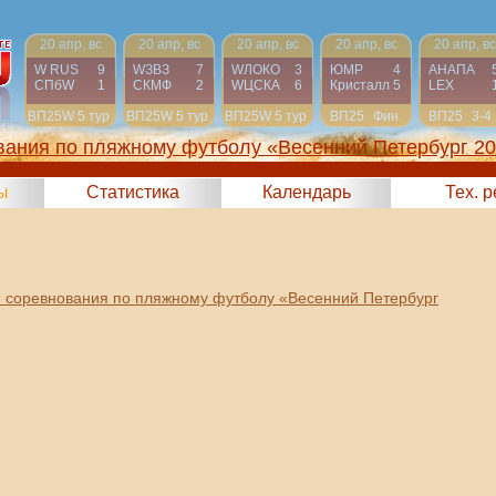
20 апр, вс
20 апр, вс
20 апр, вс
20 апр, вс
20 апр, вс
W RUS
9
WЗВЗ
7
WЛОКО
3
ЮМР
4
АНАПА
СПбW
1
СКМФ
2
WЦСКА
6
Кристалл
5
LEX
ВП25W
5 тур
ВП25W
5 тур
ВП25W
5 тур
ВП25
Фин
ВП25
3-4
вания по пляжному футболу «Весенний Петербург 2
ы
Статистика
Календарь
Тех. 
 соревнования по пляжному футболу «Весенний Петербург