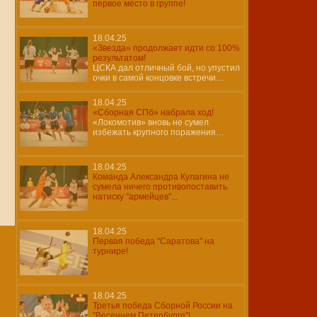
первое место в группе!
18.04.25
«Звезда» продолжает идти со 100%
результатом!
ЦСКА дал отличный бой, но упустил
очки в самой концовке встречи…
18.04.25
«Сборная СПб» набрала ход!
«Локомотив» вновь не сумел
избежать крупного поражения…
18.04.25
Команда Александра Кулагина не
сумела ничего противопоставить
натиску "армейцев"...
18.04.25
Первая победа "Саратова" на
турнире!
18.04.25
Третья победа Сборной России на
"Весеннем Петербурге"!