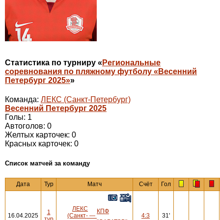
Статистика по турниру «
Региональные
соревнования по пляжному футболу «Весенний
Петербург 2025»
»
Команда:
ЛЕКС (Санкт-Петербург)
Весенний Петербург 2025
Голы: 1
Автоголов: 0
Желтых карточек: 0
Красных карточек: 0
Cписок матчей за команду
Дата
Тур
Матч
Счёт
Гол
ЛЕКС
КПФ
1
16.04.2025
(Санкт-
—
4:3
31'
тур