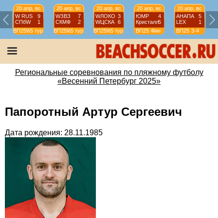
20 апр, вс
20 апр, вс
20 апр, вс
20 апр, вс
20 апр, вс
W RUS
9
WЗВЗ
7
WЛОКО
3
ЮМР
4
АНАПА
5
СПбW
1
СКМФ
2
WЦСКА
6
Кристалл
5
LEX
1
ВП25W
5 тур
ВП25W
5 тур
ВП25W
5 тур
ВП25
Фин
ВП25
3-4
Региональные соревнования по пляжному футболу
«Весенний Петербург 2025»
Папоротный Артур Сергеевич
Дата рождения: 28.11.1985