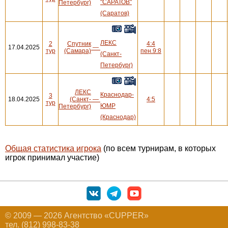
"САРАТОВ"
Петербург)
(Саратов)
ЛЕКС
2
Спутник
4:4
17.04.2025
—
тур
(Самара)
пен.9:8
(Санкт-
Петербург)
ЛЕКС
Краснодар-
3
18.04.2025
(Санкт-
—
4:5
тур
ЮМР
Петербург)
(Краснодар)
Общая статистика игрока
(по всем турнирам, в которых
игрок принимал участие)
© 2009 — 2026 Агентство «CUPPER»
тел. (812) 998-83-38