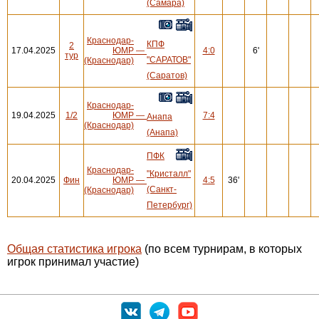
(Самара)
Краснодар-
КПФ
2
17.04.2025
ЮМР
—
4:0
6'
тур
"САРАТОВ"
(Краснодар)
(Саратов)
Краснодар-
19.04.2025
1/2
ЮМР
—
7:4
Анапа
(Краснодар)
(Анапа)
ПФК
Краснодар-
"Кристалл"
20.04.2025
Фин
ЮМР
—
4:5
36'
(Санкт-
(Краснодар)
Петербург)
Общая статистика игрока
(по всем турнирам, в которых
игрок принимал участие)