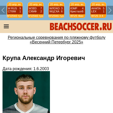
20 апр, вс
20 апр, вс
20 апр, вс
20 апр, вс
20 апр, вс
W RUS
9
WЗВЗ
7
WЛОКО
3
ЮМР
4
АНАПА
5
СПбW
1
СКМФ
2
WЦСКА
6
Кристалл
5
LEX
1
ВП25W
5 тур
ВП25W
5 тур
ВП25W
5 тур
ВП25
Фин
ВП25
3-4
Региональные соревнования по пляжному футболу
«Весенний Петербург 2025»
Крупа Александр Игоревич
Дата рождения: 1.6.2003