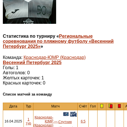
Статистика по турниру «
Региональные
соревнования по пляжному футболу «Весенний
Петербург 2025»
»
Команда:
Краснодар-ЮМР (Краснодар)
Весенний Петербург 2025
Голы: 1
Автоголов: 0
Желтых карточек: 1
Красных карточек: 0
Cписок матчей за команду
Дата
Тур
Матч
Счёт
Гол
Краснодар-
1
16.04.2025
ЮМР
—
6:5
Спутник
тур
(Краснодар)