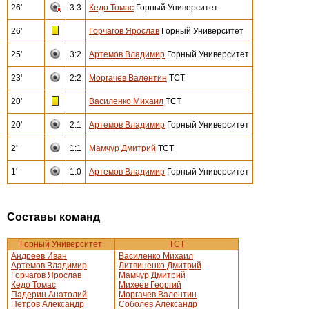
26'
3:3
Кедо Томас
Горный Университет
26'
Горчагов Ярослав
Горный Университет
25'
3:2
Артемов Владимир
Горный Университет
23'
2:2
Моргачев Валентин
ТСТ
20'
Василенко Михаил
ТСТ
20'
2:1
Артемов Владимир
Горный Университет
2'
1:1
Мамчур Дмитрий
ТСТ
1'
1:0
Артемов Владимир
Горный Университет
Составы команд
Горный Университет
ТСТ
Андреев Иван
Василенко Михаил
Артемов Владимир
Литвиненко Дмитрий
Горчагов Ярослав
Мамчур Дмитрий
Кедо Томас
Михеев Георгий
Падерин Анатолий
Моргачев Валентин
Петров Александр
Соболев Александр