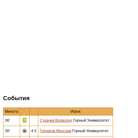
События
Минута
Игрок
36'
Сухачев Всеволод
Горный Университет
30'
4:3
Горчагов Ярослав
Горный Университет