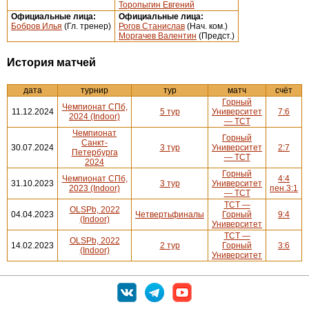
Торопыгин Евгений
Официальные лица:
Официальные лица:
Бобров Илья
(Гл. тренер)
Рогов Станислав
(Нач. ком.)
Моргачев Валентин
(Предст.)
История матчей
дата
турнир
тур
матч
счёт
Горный
Чемпионат СПб,
11.12.2024
5 тур
Университет
7:6
2024 (Indoor)
— ТСТ
Чемпионат
Горный
Санкт-
30.07.2024
3 тур
Университет
2:7
Петербурга
— ТСТ
2024
Горный
Чемпионат СПб,
4:4
31.10.2023
3 тур
Университет
2023 (Indoor)
пен.3:1
— ТСТ
ТСТ —
OLSPb, 2022
04.04.2023
Четвертьфиналы
Горный
9:4
(Indoor)
Университет
ТСТ —
OLSPb, 2022
14.02.2023
2 тур
Горный
3:6
(Indoor)
Университет