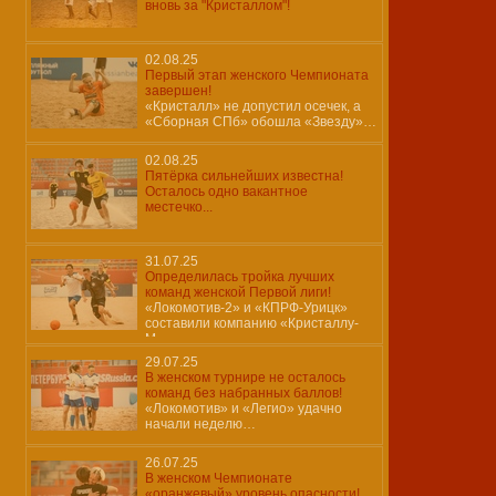
вновь за "Кристаллом"!
02.08.25
Первый этап женского Чемпионата
завершен!
«Кристалл» не допустил осечек, а
«Сборная СПб» обошла «Звезду»…
02.08.25
Пятёрка сильнейших известна!
Осталось одно вакантное
местечко...
31.07.25
Определилась тройка лучших
команд женской Первой лиги!
«Локомотив-2» и «КПРФ-Урицк»
составили компанию «Кристаллу-
М»…
29.07.25
В женском турнире не осталось
команд без набранных баллов!
«Локомотив» и «Легио» удачно
начали неделю…
26.07.25
В женском Чемпионате
«оранжевый» уровень опасности!