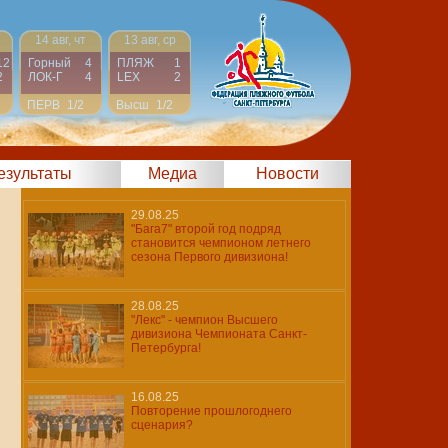
14 авг, чт
13 авг, ср
12
Горный
4
ПЛЯЖ
1
2
ЛОК-Г
4
LEX
2
ПЕРВ
1/2
Высш
1/2
результаты
Медиа
Новости
29.08.25
"Бага7" второй год подряд
становится чемпионом летнего
сезона Первого дивизиона!
28.08.25
"Лекс" - чемпион Высшего
дивизиона Чемпионата Санкт-
Петербурга!
16.08.25
Повторение прошлогоднего
сценария?