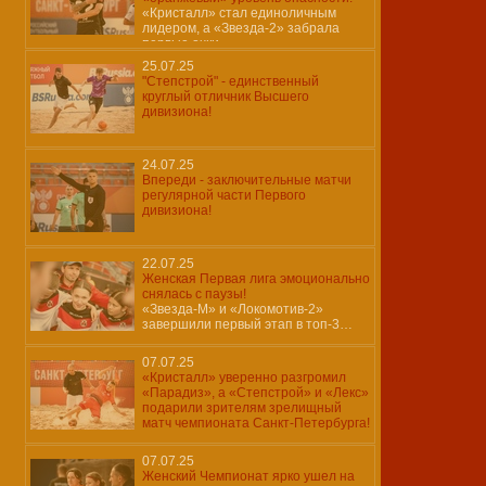
«Кристалл» стал единоличным
лидером, а «Звезда-2» забрала
первые очки
25.07.25
"Степстрой" - единственный
круглый отличник Высшего
дивизиона!
24.07.25
Впереди - заключительные матчи
регулярной части Первого
дивизиона!
22.07.25
Женская Первая лига эмоционально
снялась с паузы!
«Звезда-М» и «Локомотив-2»
завершили первый этап в топ-3…
07.07.25
«Кристалл» уверенно разгромил
«Парадиз», а «Степстрой» и «Лекс»
подарили зрителям зрелищный
матч чемпионата Санкт-Петербурга!
07.07.25
Женский Чемпионат ярко ушел на