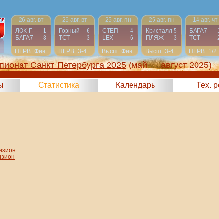
26 авг, вт
26 авг, вт
25 авг, пн
25 авг, пн
14 авг, чт
ЛОК-Г
1
Горный
6
СТЕП
4
Кристалл
5
БАГА7
БАГА7
8
ТСТ
3
LEX
6
ПЛЯЖ
3
ТСТ
ПЕРВ
Фин
ПЕРВ
3-4
Высш
Фин
Высш
3-4
ПЕРВ
1/2
пионат Санкт-Петербурга 2025
(май — август 2025)
ы
Статистика
Календарь
Тех. 
изион
изион