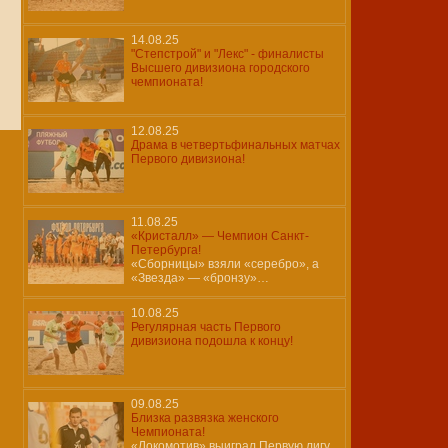
14.08.25
"Степстрой" и "Лекс" - финалисты
Высшего дивизиона городского
чемпионата!
12.08.25
Драма в четвертьфинальных матчах
Первого дивизиона!
11.08.25
«Кристалл» — Чемпион Санкт-
Петербурга!
«Сборницы» взяли «серебро», а
«Звезда» — «бронзу»…
10.08.25
Регулярная часть Первого
дивизиона подошла к концу!
09.08.25
Близка развязка женского
Чемпионата!
«Локомотив» выиграл Первую лигу,