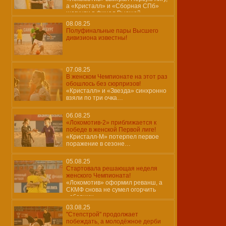
а «Кристалл» и «Сборная СПб»
шагнули в финал Высшей
08.08.25
Полуфинальные пары Высшего
дивизиона известны!
07.08.25
В женском Чемпионате на этот раз
обошлось без сюрпризов!
«Кристалл» и «Звезда» синхронно
взяли по три очка…
06.08.25
«Локомотив-2» приближается к
победе в женской Первой лиге!
«Кристалл-М» потерпел первое
поражение в сезоне…
05.08.25
Стартовала решающая неделя
женского Чемпионата!
«Локомотив» оформил реванш, а
СКМФ снова не сумел огорчить
«сборниц»…
03.08.25
"Степстрой" продолжает
побеждать, а молодёжное дерби