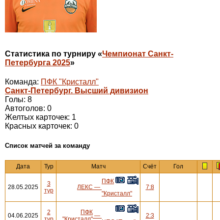
Статистика по турниру «
Чемпионат Санкт-
Петербурга 2025
»
Команда:
ПФК "Кристалл"
Санкт-Петербург. Высший дивизион
Голы: 8
Автоголов: 0
Желтых карточек: 1
Красных карточек: 0
Cписок матчей за команду
Дата
Тур
Матч
Счёт
Гол
ПФК
3
28.05.2025
ЛЕКС
—
7:8
тур
"Кристалл"
2
ПФК
04.06.2025
—
2:3
тур
"Кристалл"