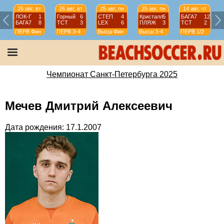
26 авг, вт
26 авг, вт
25 авг, пн
25 авг, пн
14 авг, чт
ЛОК-Г
1
Горный
6
СТЕП
4
Кристалл
5
БАГА7
12
БАГА7
8
ТСТ
3
LEX
6
ПЛЯЖ
3
ТСТ
2
ПЕРВ
Фин
ПЕРВ
3-4
Высш
Фин
Высш
3-4
ПЕРВ
1/2
Чемпионат Санкт-Петербурга 2025
Мечев Дмитрий Алексеевич
Дата рождения: 17.1.2007