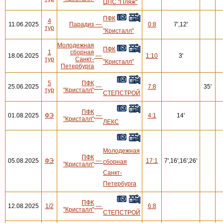
ЦПС "Пляж"
ПФК
4
11.06.2025
Парадиз
—
0:8
7',12'
тур
"Кристалл"
Молодежная
ПФК
1
сборная
18.06.2025
—
1:10
3'
тур
Санкт-
"Кристалл"
Петербурга
5
ПФК
25.06.2025
—
7:8
35'
тур
"Кристалл"
СТЕПСТРОЙ
ПФК
01.08.2025
ФЭ
—
4:1
14'
"Кристалл"
ЛЕКС
Молодежная
ПФК
05.08.2025
ФЭ
—
17:1
7',16',16',26'
сборная
"Кристалл"
Санкт-
Петербурга
ПФК
12.08.2025
1/2
—
6:8
"Кристалл"
СТЕПСТРОЙ