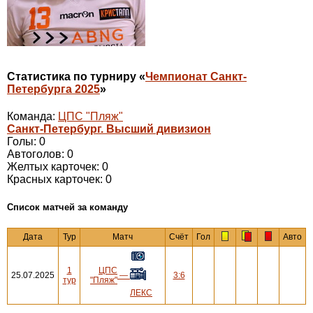
Статистика по турниру «
Чемпионат Санкт-
Петербурга 2025
»
Команда:
ЦПС "Пляж"
Санкт-Петербург. Высший дивизион
Голы: 0
Автоголов: 0
Желтых карточек: 0
Красных карточек: 0
Cписок матчей за команду
Дата
Тур
Матч
Счёт
Гол
Авто
1
ЦПС
25.07.2025
—
3:6
тур
"Пляж"
ЛЕКС