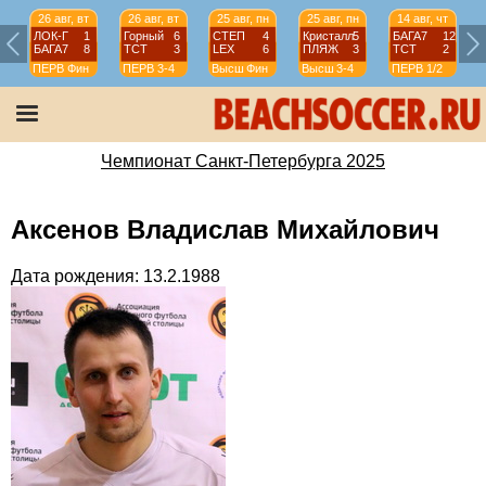
26 авг, вт
26 авг, вт
25 авг, пн
25 авг, пн
14 авг, чт
ЛОК-Г
1
Горный
6
СТЕП
4
Кристалл
5
БАГА7
12
БАГА7
8
ТСТ
3
LEX
6
ПЛЯЖ
3
ТСТ
2
ПЕРВ
Фин
ПЕРВ
3-4
Высш
Фин
Высш
3-4
ПЕРВ
1/2
Чемпионат Санкт-Петербурга 2025
Аксенов Владислав Михайлович
Дата рождения: 13.2.1988