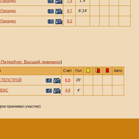
—
Парадиз
7:5
1',4'
—
Парадиз
9:7
8',24'
—
Парадиз
8:2
-Петербург. Высший дивизион
)
ч
Счёт
Гол
Авто
СТЕПСТРОЙ
6:8
26'
ЛЕКС
4:6
4'
грок принимал участие)