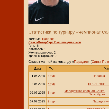
Статистика по турниру «
Чемпионат Сан
Команда:
Парадиз
Санкт-Петербург. Высший дивизион
Голы: 8
Автоголов: 1
Желтых карточек: 2
Красных карточек: 0
Cписок матчей за команду «
Парадиз
» (
Санкт-Пет
Дата
Тур
Ма
11.06.2025
4 тур
Парадиз
18.06.2025
5 тур
ЦПС "Пляж"
Молодежная сборная Санкт-
02.07.2025
3 тур
Петербурга
07.07.2025
2 тур
Парадиз