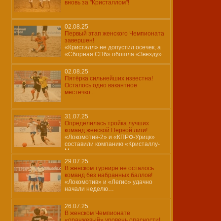
вновь за "Кристаллом"!
02.08.25
Первый этап женского Чемпионата
завершен!
«Кристалл» не допустил осечек, а
«Сборная СПб» обошла «Звезду»…
02.08.25
Пятёрка сильнейших известна!
Осталось одно вакантное
местечко...
31.07.25
Определилась тройка лучших
команд женской Первой лиги!
«Локомотив-2» и «КПРФ-Урицк»
составили компанию «Кристаллу-
М»…
29.07.25
В женском турнире не осталось
команд без набранных баллов!
«Локомотив» и «Легио» удачно
начали неделю…
26.07.25
В женском Чемпионате
«оранжевый» уровень опасности!