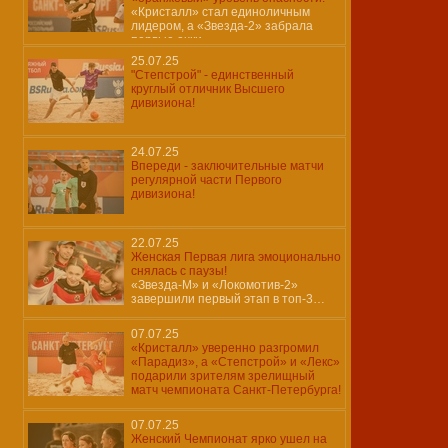
«Кристалл» стал единоличным
лидером, а «Звезда-2» забрала
первые очки
25.07.25
"Степстрой" - единственный
круглый отличник Высшего
дивизиона!
24.07.25
Впереди - заключительные матчи
регулярной части Первого
дивизиона!
22.07.25
Женская Первая лига эмоционально
снялась с паузы!
«Звезда-М» и «Локомотив-2»
завершили первый этап в топ-3…
07.07.25
«Кристалл» уверенно разгромил
«Парадиз», а «Степстрой» и «Лекс»
подарили зрителям зрелищный
матч чемпионата Санкт-Петербурга!
07.07.25
Женский Чемпионат ярко ушел на