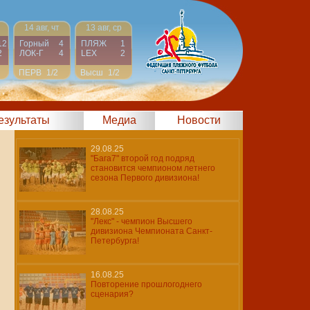
14 авг, чт
13 авг, ср
12
Горный
4
ПЛЯЖ
1
2
ЛОК-Г
4
LEX
2
ПЕРВ
1/2
Высш
1/2
результаты
Медиа
Новости
29.08.25
"Бага7" второй год подряд
становится чемпионом летнего
сезона Первого дивизиона!
28.08.25
"Лекс" - чемпион Высшего
дивизиона Чемпионата Санкт-
Петербурга!
16.08.25
Повторение прошлогоднего
сценария?