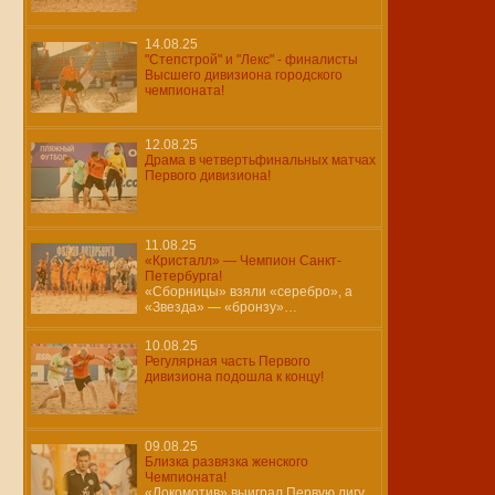
14.08.25
"Степстрой" и "Лекс" - финалисты
Высшего дивизиона городского
чемпионата!
12.08.25
Драма в четвертьфинальных матчах
Первого дивизиона!
11.08.25
«Кристалл» — Чемпион Санкт-
Петербурга!
«Сборницы» взяли «серебро», а
«Звезда» — «бронзу»…
10.08.25
Регулярная часть Первого
дивизиона подошла к концу!
09.08.25
Близка развязка женского
Чемпионата!
«Локомотив» выиграл Первую лигу,