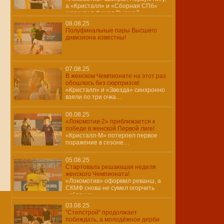
а «Кристалл» и «Сборная СПб»
шагнули в финал Высшей
08.08.25
Полуфинальные пары Высшего
дивизиона известны!
07.08.25
В женском Чемпионате на этот раз
обошлось без сюрпризов!
«Кристалл» и «Звезда» синхронно
взяли по три очка…
06.08.25
«Локомотив-2» приближается к
победе в женской Первой лиге!
«Кристалл-М» потерпел первое
поражение в сезоне…
05.08.25
Стартовала решающая неделя
женского Чемпионата!
«Локомотив» оформил реванш, а
СКМФ снова не сумел огорчить
«сборниц»…
03.08.25
"Степстрой" продолжает
побеждать, а молодёжное дерби