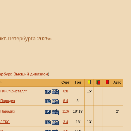
кт-Петербурга 2025
»
ербург. Высший дивизион
)
тч
Счёт
Гол
Авто
—
ПФК "Кристалл"
0:8
15'
—
Парадиз
8:4
8'
—
Парадиз
11:6
18',19'
2'
—
ЛЕКС
3:4
18'
13'