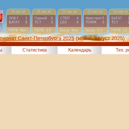
26 авг, вт
26 авг, вт
25 авг, пн
25 авг, пн
14 авг, чт
ЛОК-Г
1
Горный
6
СТЕП
4
Кристалл
5
БАГА7
БАГА7
8
ТСТ
3
LEX
6
ПЛЯЖ
3
ТСТ
ПЕРВ
Фин
ПЕРВ
3-4
Высш
Фин
Высш
3-4
ПЕРВ
1/2
пионат Санкт-Петербурга 2025
(май — август 2025)
ы
Статистика
Календарь
Тех. 