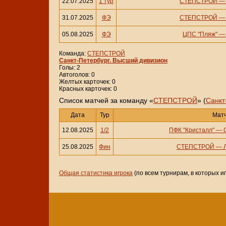
22.07.2025
1 тур
СТЕПСТРОЙ
31.07.2025
ФЭ
СТЕПСТРОЙ
05.08.2025
ФЭ
ЦПС "Пляж"
Команда:
СТЕПСТРОЙ
Санкт-Петербург. Высший дивизион
Голы: 2
Автоголов: 0
Желтых карточек: 0
Красных карточек: 0
Cписок матчей за команду «
СТЕПСТРОЙ
» (
Санкт
Дата
Тур
Мат
12.08.2025
1/2
ПФК "Кристалл"
—
25.08.2025
Фин
СТЕПСТРОЙ
—
Общая статистика игрока
(по всем турнирам, в которых и