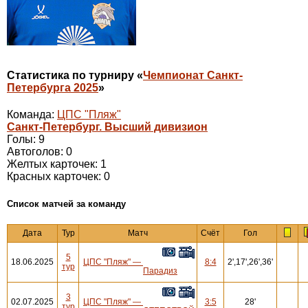
Статистика по турниру «
Чемпионат Санкт-
Петербурга 2025
»
Команда:
ЦПС "Пляж"
Санкт-Петербург. Высший дивизион
Голы: 9
Автоголов: 0
Желтых карточек: 1
Красных карточек: 0
Cписок матчей за команду
Дата
Тур
Матч
Счёт
Гол
5
18.06.2025
ЦПС "Пляж"
—
8:4
2',17',26',36'
тур
Парадиз
3
02.07.2025
ЦПС "Пляж"
—
3:5
28'
тур