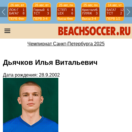
26 авг, вт
26 авг, вт
25 авг, пн
25 авг, пн
14 авг, чт
ЛОК-Г
1
Горный
6
СТЕП
4
Кристалл
5
БАГА7
12
БАГА7
8
ТСТ
3
LEX
6
ПЛЯЖ
3
ТСТ
2
ПЕРВ
Фин
ПЕРВ
3-4
Высш
Фин
Высш
3-4
ПЕРВ
1/2
Чемпионат Санкт-Петербурга 2025
Дьячков Илья Витальевич
Дата рождения: 28.9.2002