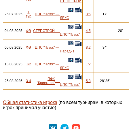
СТЕПСТРОЙ
1
25.07.2025
ЦПС "Пляж"
—
3:6
17'
тур
ЛЕКС
04.08.2025
ФЭ
СТЕПСТРОЙ
—
4:5
20'
ЦПС "Пляж"
05.08.2025
ФЭ
ЦПС "Пляж"
—
8:2
34'
Парадиз
13.08.2025
1/2
ЦПС "Пляж"
—
1:2
ЛЕКС
ПФК
25.08.2025
3-4
—
5:3
28',35'
"Кристалл"
ЦПС "Пляж"
Общая статистика игрока
(по всем турнирам, в которых
игрок принимал участие)