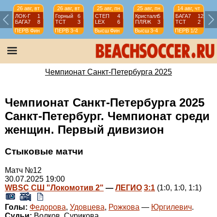
26 авг, вт
26 авг, вт
25 авг, пн
25 авг, пн
14 авг, чт
ЛОК-Г
1
Горный
6
СТЕП
4
Кристалл
5
БАГА7
12
БАГА7
8
ТСТ
3
LEX
6
ПЛЯЖ
3
ТСТ
2
ПЕРВ
Фин
ПЕРВ
3-4
Высш
Фин
Высш
3-4
ПЕРВ
1/2
Чемпионат Санкт-Петербурга 2025
Чемпионат Санкт-Петербурга 2025
Санкт-Петербург. Чемпионат среди
женщин. Первый дивизион
Стыковые матчи
Матч №12
30.07.2025 19:00
WBSC СШ "Локомотив 2"
—
ЛЕГИО
3:1
(1:0, 1:0, 1:1)
Голы:
Федорова
,
Удовцева
,
Рожкова
—
Юргилевич
.
Судьи:
Волков, Сурикова