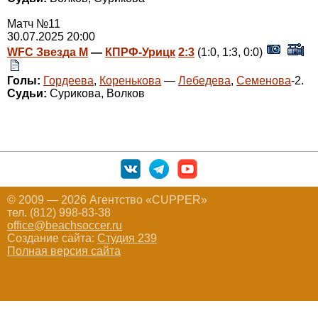
Матч №11
30.07.2025 20:00
WFC Звезда М
—
КПРФ-Урицк
2:3
(1:0, 1:3, 0:0)
Голы:
Гордеева
,
Коренькова
—
Лебедева
,
Семенова
-2.
Судьи:
Сурикова, Волков
© 2009 — 2026 Агентство «CUPPER»
тел. (812) 998-83-38
office@beachsoccer.ru
Создание сайта:
Студия 239
Полная версия сайта