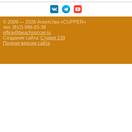
© 2009 — 2026 Агентство «CUPPER»
тел. (812) 998-83-38
office@beachsoccer.ru
Создание сайта:
Студия 239
Полная версия сайта