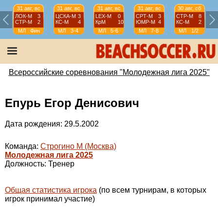
31 авг, вс
31 авг, вс
31 авг, вс
31 авг, вс
30 авг, сб
ЛОК-М
3
ЦСКА-М
3
LEX-М
0
СРТ-М
3
СТР-М
8
СТР-М
2
КС-М
4
КрМ
10
ЮМР-М
4
КС-М
2
МЛ
Фин
МЛ
3-4
МЛ
5-6
МЛ
7-8
МЛ
1/2
Всероссийские соревнования "Молодежная лига 2025"
Епурь Егор Денисович
Дата рождения: 29.5.2002
Команда:
Строгино М (Москва)
Молодежная лига 2025
Должность: Тренер
Общая статистика игрока
(по всем турнирам, в которых
игрок принимал участие)