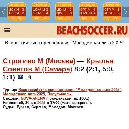
31 авг, вс
31 авг, вс
31 авг, вс
31 авг, вс
30 авг, сб
ЛОК-М
3
ЦСКА-М
3
LEX-М
0
СРТ-М
3
СТР-М
8
СТР-М
2
КС-М
4
КрМ
10
ЮМР-М
4
КС-М
2
МЛ
Фин
МЛ
3-4
МЛ
5-6
МЛ
7-8
МЛ
1/2
Всероссийские соревнования "Молодежная лига 2025"
Строгино М (Москва)
—
Крылья
Советов М (Самара)
8:2 (2:1, 5:0,
1:1)
Турнир:
Всероссийские соревнования "Молодежная лига 2025"
,
Молодежная лига 2025
,
Полуфиналы
Стадион:
NOVA-ARENA
(Гражданский пр. 100Б)
Начало: сб, 30 авг 2025 в 17:00 (матч завершен).
Судьи: Гуреев, Сергеев, Мамедов, Максаев.