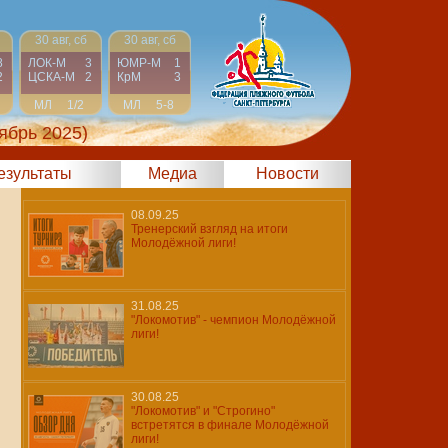
30 авг, сб
30 авг, сб
8
ЛОК-М
3
ЮМР-М
1
2
ЦСКА-М
2
КрМ
3
МЛ
1/2
МЛ
5-8
ябрь 2025)
результаты
Медиа
Новости
08.09.25
Тренерский взгляд на итоги
Молодёжной лиги!
31.08.25
"Локомотив" - чемпион Молодёжной
лиги!
30.08.25
"Локомотив" и "Строгино"
встретятся в финале Молодёжной
лиги!