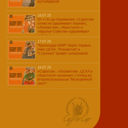
аутсайдеров!
18.07.25
От «+3» до поражения: «Саратов»
снова не удерживает перевес,
«Локомотив», «Кристалл» и
«Крылья Советов» одерживают
победы!
17.07.25
"Краснодар-ЮМР" берёт первые
очки, ЦСКА, "Локомотив" и
"Строгино" громят соперников!
16.07.25
«Саратов», «Локомотив», ЦСКА и
«Кристалл» начинают с побед во
втором розыгрыше "Молодёжной
лиги"!