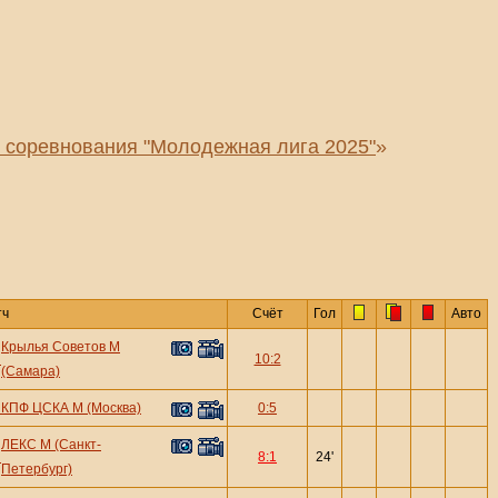
 соревнования "Молодежная лига 2025"
»
тч
Счёт
Гол
Авто
Крылья Советов М
—
10:2
(Самара)
—
КПФ ЦСКА М (Москва)
0:5
ЛЕКС М (Санкт-
—
8:1
24'
Петербург)