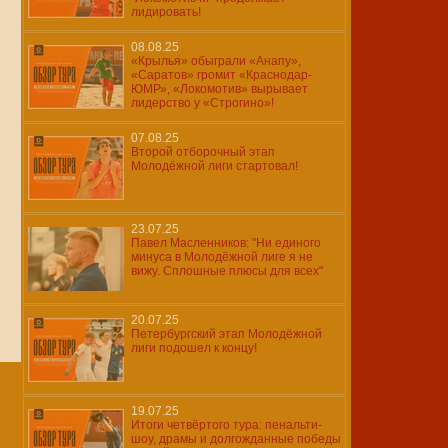
лидировать!
08.08.25
«Крылья» обыграли «Анапу»,
«Саратов» громит «Краснодар-
ЮМР», «Локомотив» вырывает
лидерство у «Строгино»!
07.08.25
Второй отборочный этап
Молодёжной лиги стартовал!
23.07.25
Павел Масленников: "Ни единого
минуса в Молодёжной лиге я не
вижу. Сплошные плюсы для всех"
20.07.25
Петербургский этап Молодёжной
лиги подошел к концу!
19.07.25
Итоги четвёртого тура: пенальти-
шоу, драмы и долгожданные победы