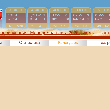
31 авг, вс
31 авг, вс
31 авг, вс
31 авг, вс
30 авг, сб
ЛОК-М
3
ЦСКА-М
3
LEX-М
0
СРТ-М
3
СТР-М
СТР-М
2
КС-М
4
КрМ
10
ЮМР-М
4
КС-М
МЛ
Фин
МЛ
3-4
МЛ
5-6
МЛ
7-8
МЛ
1/2
соревнования "Молодежная лига 2025"
(июль — сент
ы
Статистика
Календарь
Тех. 