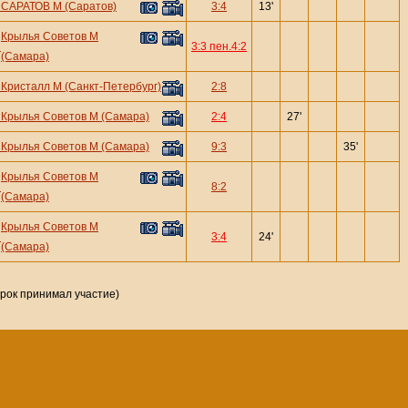
—
САРАТОВ М (Саратов)
3:4
13'
Крылья Советов М
—
3:3 пен.4:2
(Самара)
—
Кристалл М (Санкт-Петербург)
2:8
—
Крылья Советов М (Самара)
2:4
27'
—
Крылья Советов М (Самара)
9:3
35'
Крылья Советов М
—
8:2
(Самара)
Крылья Советов М
—
3:4
24'
(Самара)
грок принимал участие)