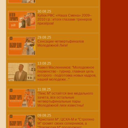
30.08.25
Кубок РФС «Наша Смена» 2009–
2010 г.р.: итоги глазами тренеров
призёров!
29.08.25
Сенсации четвертьфиналов
Молодёжной Лиги!
13.08.25
Павел Масленников: "Молодежное
первенство - турнир, главная цель
которого - подготовка новых кадров,
нашей молодежи..."
11.08.25
"Лекс М" остаётся вне медального
зачета, все остальные
четвертьфинальные пары
Молодёжной лиги известны!
09.08.25
"Кристалл М", ЦСКА-М и "Строгино
М" громят своих соперников, а
"Локомотив М" продолжает