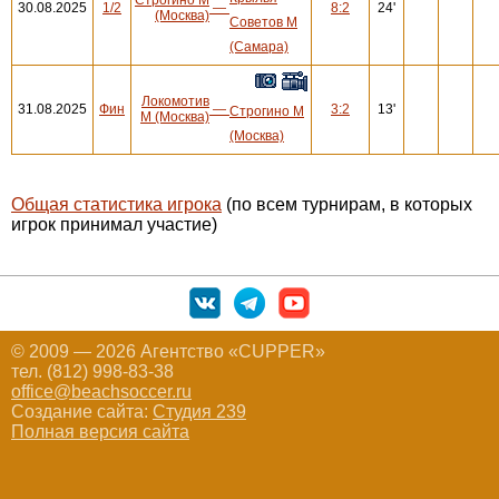
30.08.2025
1/2
—
8:2
24'
(Москва)
Советов М
(Самара)
Локомотив
31.08.2025
Фин
—
3:2
13'
Строгино М
М (Москва)
(Москва)
Общая статистика игрока
(по всем турнирам, в которых
игрок принимал участие)
© 2009 — 2026 Агентство «CUPPER»
тел. (812) 998-83-38
office@beachsoccer.ru
Создание сайта:
Студия 239
Полная версия сайта