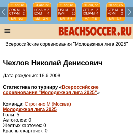
31 авг, вс
31 авг, вс
31 авг, вс
31 авг, вс
30 авг, сб
ЛОК-М
3
ЦСКА-М
3
LEX-М
0
СРТ-М
3
СТР-М
8
СТР-М
2
КС-М
4
КрМ
10
ЮМР-М
4
КС-М
2
МЛ
Фин
МЛ
3-4
МЛ
5-6
МЛ
7-8
МЛ
1/2
Всероссийские соревнования "Молодежная лига 2025"
Чехлов Николай Денисович
Дата рождения: 18.6.2008
Статистика по турниру «
Всероссийские
соревнования "Молодежная лига 2025"
»
Команда:
Строгино М (Москва)
Молодежная лига 2025
Голы: 5
Автоголов: 0
Желтых карточек: 0
Красных карточек: 0