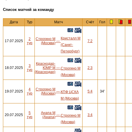
Cписок матчей за команду
Дата
Тур
Матч
Счёт
Гол
Кристалл М
2
Строгино М
17.07.2025
—
7:2
тур
(Москва)
(Санкт-
Петербург)
Краснодар-
3
18.07.2025
ЮМР М
—
2:3
Строгино М
тур
(Краснодар)
(Москва)
4
Строгино М
19.07.2025
—
5:4
34'
КПФ ЦСКА
тур
(Москва)
М (Москва)
5
Анапа М
20.07.2025
—
3:4
Строгино М
тур
(Анапа)
(Москва)