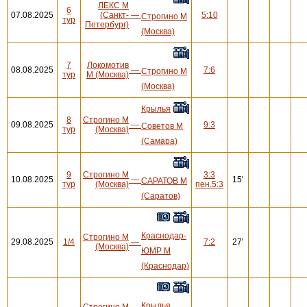
ЛЕКС М
6
07.08.2025
(Санкт-
—
5:10
Строгино М
тур
Петербург)
(Москва)
7
Локомотив
08.08.2025
—
7:6
Строгино М
тур
М (Москва)
(Москва)
Крылья
8
Строгино М
09.08.2025
—
9:3
Советов М
тур
(Москва)
(Самара)
9
Строгино М
3:3
10.08.2025
—
15'
САРАТОВ М
тур
(Москва)
пен.5:3
(Саратов)
Краснодар-
Строгино М
29.08.2025
1/4
—
7:2
27'
(Москва)
ЮМР М
(Краснодар)
Крылья
Строгино М