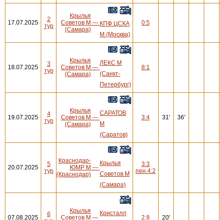
Крылья
2
17.07.2025
Советов М
—
0:5
КПФ ЦСКА
тур
(Самара)
М (Москва)
Крылья
ЛЕКС М
3
18.07.2025
Советов М
—
8:1
тур
(Санкт-
(Самара)
Петербург)
Крылья
САРАТОВ
4
19.07.2025
Советов М
—
3:4
31'
36'
тур
М
(Самара)
(Саратов)
Краснодар-
Крылья
5
3:3
20.07.2025
ЮМР М
—
тур
пен.4:2
Советов М
(Краснодар)
(Самара)
Крылья
Кристалл
6
07.08.2025
Советов М
—
2:8
20'