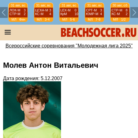
31 авг, вс
31 авг, вс
31 авг, вс
31 авг, вс
30 авг, сб
ЛОК-М
3
ЦСКА-М
3
LEX-М
0
СРТ-М
3
СТР-М
8
СТР-М
2
КС-М
4
КрМ
10
ЮМР-М
4
КС-М
2
МЛ
Фин
МЛ
3-4
МЛ
5-6
МЛ
7-8
МЛ
1/2
Всероссийские соревнования "Молодежная лига 2025"
Молев Антон Витальевич
Дата рождения: 5.12.2007