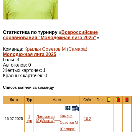
Статистика по турниру «
Всероссийские
соревнования "Молодежная лига 2025"
»
Команда:
Крылья Советов М (Самара)
Молодежная лига 2025
Голы: 3
Автоголов: 0
Желтых карточек: 1
Красных карточек: 0
Cписок матчей за команду
Дата
Тур
Матч
Счёт
Гол
Крылья
1
Локомотив
16.07.2025
—
10:2
тур
М (Москва)
Советов М
(Самара)