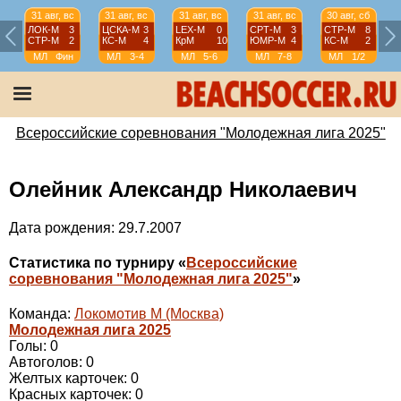
31 авг, вс
31 авг, вс
31 авг, вс
31 авг, вс
30 авг, сб
ЛОК-М
3
ЦСКА-М
3
LEX-М
0
СРТ-М
3
СТР-М
8
СТР-М
2
КС-М
4
КрМ
10
ЮМР-М
4
КС-М
2
МЛ
Фин
МЛ
3-4
МЛ
5-6
МЛ
7-8
МЛ
1/2
Всероссийские соревнования "Молодежная лига 2025"
Олейник Александр Николаевич
Дата рождения: 29.7.2007
Статистика по турниру «
Всероссийские
соревнования "Молодежная лига 2025"
»
Команда:
Локомотив М (Москва)
Молодежная лига 2025
Голы: 0
Автоголов: 0
Желтых карточек: 0
Красных карточек: 0