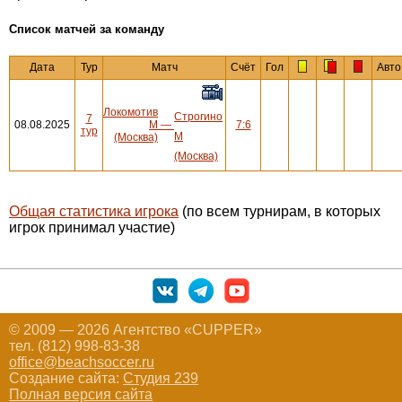
Cписок матчей за команду
Дата
Тур
Матч
Счёт
Гол
Авто
Локомотив
Строгино
7
08.08.2025
М
—
7:6
тур
М
(Москва)
(Москва)
Общая статистика игрока
(по всем турнирам, в которых
игрок принимал участие)
© 2009 — 2026 Агентство «CUPPER»
тел. (812) 998-83-38
office@beachsoccer.ru
Создание сайта:
Студия 239
Полная версия сайта