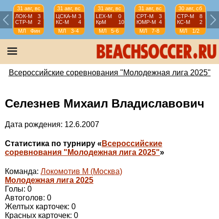
31 авг, вс
31 авг, вс
31 авг, вс
31 авг, вс
30 авг, сб
ЛОК-М
3
ЦСКА-М
3
LEX-М
0
СРТ-М
3
СТР-М
8
СТР-М
2
КС-М
4
КрМ
10
ЮМР-М
4
КС-М
2
МЛ
Фин
МЛ
3-4
МЛ
5-6
МЛ
7-8
МЛ
1/2
Всероссийские соревнования "Молодежная лига 2025"
Селезнев Михаил Владиславович
Дата рождения: 12.6.2007
Статистика по турниру «
Всероссийские
соревнования "Молодежная лига 2025"
»
Команда:
Локомотив М (Москва)
Молодежная лига 2025
Голы: 0
Автоголов: 0
Желтых карточек: 0
Красных карточек: 0