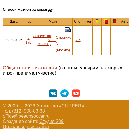
Cписок матчей за команду
Дата
Тур
Матч
Счёт
Гол
Авто
Локомотив
Строгино
7
08.08.2025
М
—
7:6
тур
М
(Москва)
(Москва)
Общая статистика игрока
(по всем турнирам, в которых
игрок принимал участие)
© 2009 — 2026 Агентство «CUPPER»
тел. (812) 998-83-38
office@beachsoccer.ru
Создание сайта:
Студия 239
Полная версия сайта