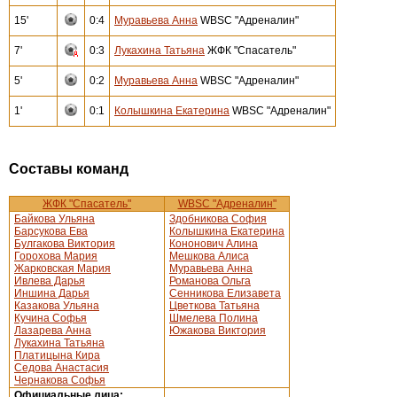
15'
0:4
Муравьева Анна
WBSC "Адреналин"
7'
0:3
Лукахина Татьяна
ЖФК "Спасатель"
5'
0:2
Муравьева Анна
WBSC "Адреналин"
1'
0:1
Колышкина Екатерина
WBSC "Адреналин"
Составы команд
ЖФК "Спасатель"
WBSC "Адреналин"
Байкова Ульяна
Здобникова София
Барсукова Ева
Колышкина Екатерина
Булгакова Виктория
Кононович Алина
Горохова Мария
Мешкова Алиса
Жарковская Мария
Муравьева Анна
Ивлева Дарья
Романова Ольга
Иншина Дарья
Сенникова Елизавета
Казакова Ульяна
Цветкова Татьяна
Кучина Софья
Шмелева Полина
Лазарева Анна
Южакова Виктория
Лукахина Татьяна
Платицына Кира
Седова Анастасия
Чернакова Софья
Официальные лица: