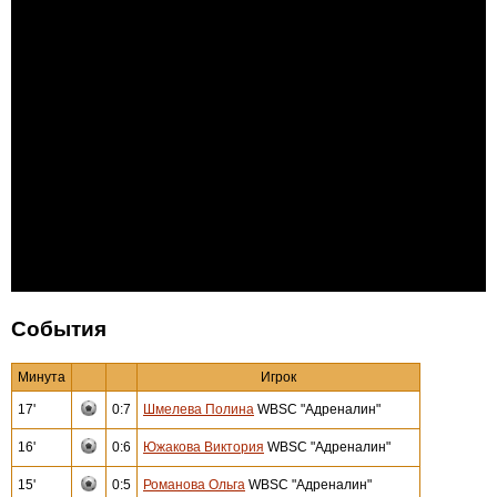
События
Минута
Игрок
17'
0:7
Шмелева Полина
WBSC "Адреналин"
16'
0:6
Южакова Виктория
WBSC "Адреналин"
15'
0:5
Романова Ольга
WBSC "Адреналин"