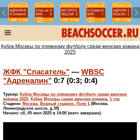
05 июл, сб
05 июл, сб
05 июл, сб
05 июл, сб
05 июл, сб
АДРНЛН
6
Спас-ль
0
WCТРОГ
1
К-Олимп
0
АДРНЛН
1
К-Олимп
0
ВИК-
0
WЦСКА
3
ВИК-
7
WЦСКА
2
ИКШ
ИКШ
КМ
5 тур
5
КМ
5 тур
4
КМ
4 тур
КМ
КМ
(Ж)
тур
(Ж)
тур
(Ж)
(Ж)
(Ж)
Кубок Москвы по пляжному футболу среди женских команд
2025
ЖФК "Спасатель"
—
WBSC
"Адреналин"
0:7 (0:3; 0:4)
Турнир:
Кубок Москвы по пляжному футболу среди женских
команд 2025
,
Кубок Москвы среди женских команд
,
1 тур
Стадион:
Москва, Водный стадион. Поле 1
(Москва.
Ленинградское шоссе, д.39)
Начало: сб, 05 июл 2025 в 14:00 (матч завершен).