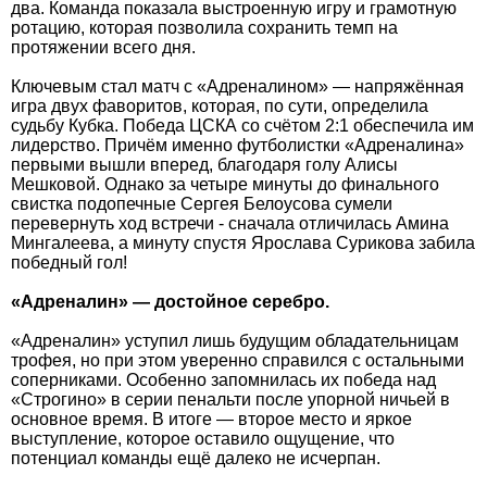
два. Команда показала выстроенную игру и грамотную
ротацию, которая позволила сохранить темп на
протяжении всего дня.
Ключевым стал матч с «Адреналином» — напряжённая
игра двух фаворитов, которая, по сути, определила
судьбу Кубка. Победа ЦСКА со счётом 2:1 обеспечила им
лидерство. Причём именно футболистки «Адреналина»
первыми вышли вперед, благодаря голу Алисы
Мешковой. Однако за четыре минуты до финального
свистка подопечные Сергея Белоусова сумели
перевернуть ход встречи - сначала отличилась Амина
Мингалеева, а минуту спустя Ярослава Сурикова забила
победный гол!
«Адреналин» — достойное серебро.
«Адреналин» уступил лишь будущим обладательницам
трофея, но при этом уверенно справился с остальными
соперниками. Особенно запомнилась их победа над
«Строгино» в серии пенальти после упорной ничьей в
основное время. В итоге — второе место и яркое
выступление, которое оставило ощущение, что
потенциал команды ещё далеко не исчерпан.