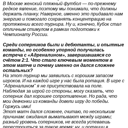
В Москве женский пляжный футбол — по-прежнему
редкое явление, поэтому мы понимали, что должны
держать планку. Наверное, именно это придавало нам
энергию и помогало сохранять концентрацию на
протяжении всего турнира. Ну и, конечно, Кубок стал
отличным стимулом в рамках подготовки к
Чемпионату России.
Среди соперников были и дебютанты, и опытные
команды, но особенно упорной получилась
встреча с «Адреналином», завершившаяся со
счётом 2:1. Что стало ключевым моментом в
этом матче и почему именно он дался сложнее
остальных?
На этот турнир мы заявились с хорошим запасом
игроков. И на каждой игре у нас была ротация. В игре с
"Адреналином" я не присутствовала на поле.
Наблюдая за игрой со стороны, могу сказать, что
соперник дал хорошее сопротивление. Но рада, что
мои девчонки из команды довели игру до победы.
Горжусь ими!
Этот матч дался сложнее, считаю, по нескольким
причинам: ожидания выматывают между играми;
разный уровень соперников, не всегда успеваешь
перестроиться за такое время; ну, и ротации в