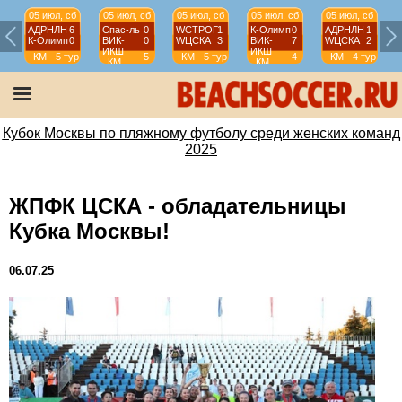
05 июл, сб
05 июл, сб
05 июл, сб
05 июл, сб
05 июл, сб
АДРНЛН
6
Спас-ль
0
WCТРОГ
1
К-Олимп
0
АДРНЛН
1
К-Олимп
0
ВИК-
0
WЦСКА
3
ВИК-
7
WЦСКА
2
ИКШ
ИКШ
КМ
5 тур
5
КМ
5 тур
4
КМ
4 тур
КМ
КМ
(Ж)
тур
(Ж)
тур
(Ж)
(Ж)
(Ж)
Кубок Москвы по пляжному футболу среди женских команд
2025
ЖПФК ЦСКА - обладательницы
Кубка Москвы!
06.07.25