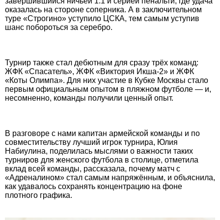
завершившийся ничьей 1:1 и серией пенальти, где удача
оказалась на стороне соперника. А в заключительном
туре «Строгино» уступило ЦСКА, тем самым уступив
шанс побороться за серебро.
Турнир также стал дебютным для сразу трёх команд:
ЖФК «Спасатель», ЖФК «Виктория Икша-2» и ЖФК
«Коты Олимпа». Для них участие в Кубке Москвы стало
первым официальным опытом в пляжном футболе — и,
несомненно, команды получили ценный опыт.
В разговоре с нами капитан армейской команды и по
совместительству лучший игрок турнира, Юлия
Набиулина, поделилась мыслями о важности таких
турниров для женского футбола в столице, отметила
вклад всей команды, рассказала, почему матч с
«Адреналином» стал самым напряжённым, и объяснила,
как удавалось сохранять концентрацию на фоне
плотного графика.