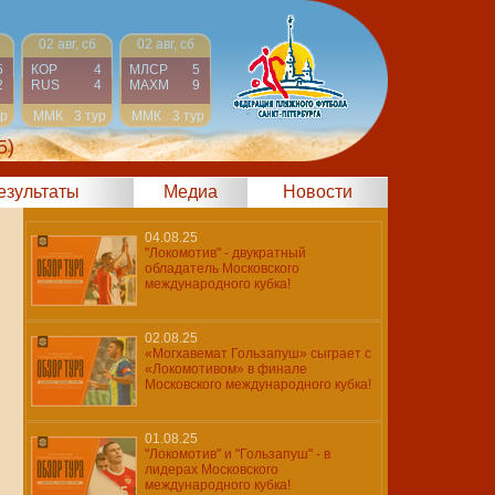
02 авг, сб
02 авг, сб
5
КОР
4
МЛСР
5
2
RUS
4
МАХМ
9
ур
ММК
3 тур
ММК
3 тур
5)
результаты
Медиа
Новости
04.08.25
"Локомотив" - двукратный
обладатель Московского
международного кубка!
02.08.25
«Могхавемат Гользапуш» сыграет с
«Локомотивом» в финале
Московского международного кубка!
01.08.25
"Локомотив" и "Гользапуш" - в
лидерах Московского
международного кубка!