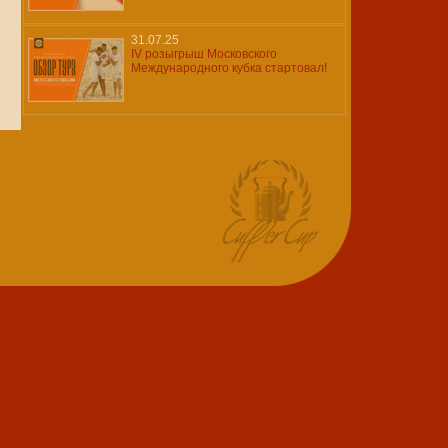
31.07.25
IV розыгрыш Московского
Международного кубка стартовал!