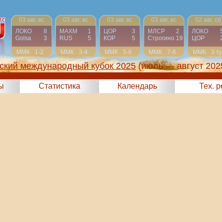
03 авг, вс
03 авг, вс
03 авг, вс
03 авг, вс
02 авг, сб
ЛОКО
8
МАХМ
1
ЦОР
3
МЛСР
2
ЛОКО
Golsa
3
RUS
5
КОР
5
Строгино
19
ЦОР
ММК
1-2
ММК
3-4
ММК
5-6
ММК
7-8
ММК
3 т
ский международный кубок 2025
(июль — август 202
ы
Статистика
Календарь
Тех. 