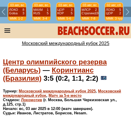
03 авг, вс
03 авг, вс
03 авг, вс
03 авг, вс
02 авг, сб
ЛОКО
8
МАХМ
1
ЦОР
3
МЛСР
2
ЛОКО
5
Golsa
3
RUS
5
КОР
5
Строгино
19
ЦОР
2
ММК
1-2
ММК
3-4
ММК
5-6
ММК
7-8
ММК
3 тур
Московский международный кубок 2025
Центр олимпийского резерва
(Беларусь)
—
Коринтианс
(Бразилия)
3:5 (0:2, 1:1, 2:2)
Турнир:
Московский международный кубок 2025
,
Московский
международный кубок
,
Матч за 5-е место
Стадион:
Локомотив
(г. Москва, Большая Черкизовская ул.,
д.125, стр.1)
Начало: вс, 03 авг 2025 в 12:00 (матч завершен).
Судьи: Иванов, Листратов, Борисов, Hesam.