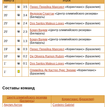
Минута
Игрок
36'
3:5
Перес Перейра Марсиел
«Коринтианс» (Бразилия)
Федоров Спартак
«Центр олимпийского резерва»
35'
3:4
(Беларусь)
25'
2:4
Dos Santos Mateus Lopes
«Коринтианс» (Бразилия)
Бокач Вадим
«Центр олимпийского резерва»
25'
2:3
(Беларусь)
Бокач Вадим
«Центр олимпийского резерва»
20'
1:3
(Беларусь)
19'
0:3
Перес Перейра Марсиел
«Коринтианс» (Бразилия)
10'
0:2
De Oliveira Ramon Rubim
«Коринтианс» (Бразилия)
1'
0:1
Dos Santos Mateus Lopes
«Коринтианс» (Бразилия)
Оливейра Де Кастро Луис Энрике
«Коринтианс»
1'
(Бразилия)
Составы команд
Центр олимпийского резерва
Коринтианс (Бразилия)
(Беларусь)
Акулич Антон
Cordeiro Gabriel