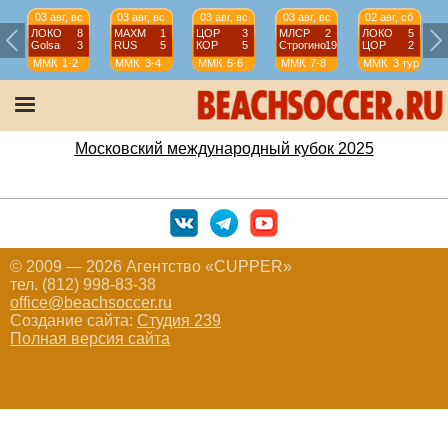
03 авг, вс
03 авг, вс
03 авг, вс
03 авг, вс
02 авг, сб
ЛОКО
8
МАХМ
1
ЦОР
3
МЛСР
2
ЛОКО
5
Golsa
3
RUS
5
КОР
5
Строгино
19
ЦОР
2
ММК
1-2
ММК
3-4
ММК
5-6
ММК
7-8
ММК
3 тур
Московский международный кубок 2025
© 2009 — 2026 Агентство «CUPPER»
тел. (812) 998-83-38
office@beachsoccer.ru
Создание сайта:
Студия 239
Полная версия сайта