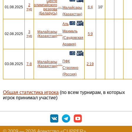
Центр
2
олимпийского
01.08.2025
—
6:4
10'
Малайсары
тур
резерва
(Беларусь)
(Казахстан)
Аль
Махмаль
3
Малайсары
02.08.2025
—
5:9
тур
(Казахстан)
(Саудовская
Аравия)
ПФК
Малайсары
03.08.2025
7-8
—
2:19
(Казахстан)
Строгино
(Россия)
Общая статистика игрока
(по всем турнирам, в которых
игрок принимал участие)
© 2009 — 2026 Агентство «CUPPER»