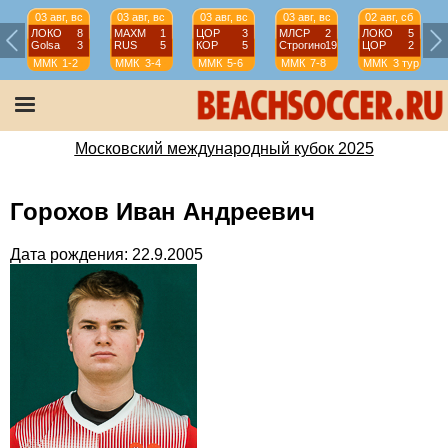
03 авг, вс
03 авг, вс
03 авг, вс
03 авг, вс
02 авг, сб
ЛОКО
8
МАХМ
1
ЦОР
3
МЛСР
2
ЛОКО
5
Golsa
3
RUS
5
КОР
5
Строгино
19
ЦОР
2
ММК
1-2
ММК
3-4
ММК
5-6
ММК
7-8
ММК
3 тур
Московский международный кубок 2025
Горохов Иван Андреевич
Дата рождения: 22.9.2005