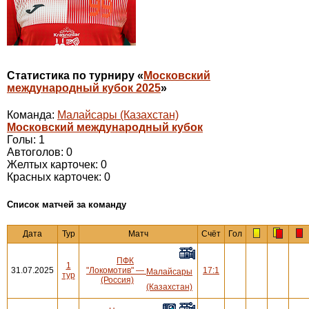
Статистика по турниру «
Московский
международный кубок 2025
»
Команда:
Малайсары (Казахстан)
Московский международный кубок
Голы: 1
Автоголов: 0
Желтых карточек: 0
Красных карточек: 0
Cписок матчей за команду
Дата
Тур
Матч
Счёт
Гол
ПФК
1
31.07.2025
"Локомотив"
—
17:1
Малайсары
тур
(Россия)
(Казахстан)