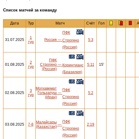
Cписок матчей за команду
Дата
Тур
Матч
Счёт
Гол
А
ПФК
1
31.07.2025
Россия
—
5:3
Строгино
тур
(Россия)
ПФК
2
01.08.2025
Строгино
—
5:11
15'
Коринтианс
тур
(Россия)
(Бразилия)
Могхавемат
ПФК
3
02.08.2025
Гользапуш
—
5:2
тур
Строгино
(Иран)
(Россия)
ПФК
Малайсары
03.08.2025
7-8
—
2:19
(Казахстан)
Строгино
(Россия)