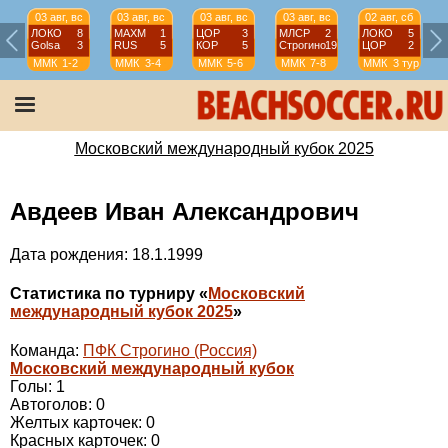
03 авг, вс
03 авг, вс
03 авг, вс
03 авг, вс
02 авг, сб
ЛОКО
8
МАХМ
1
ЦОР
3
МЛСР
2
ЛОКО
5
Golsa
3
RUS
5
КОР
5
Строгино
19
ЦОР
2
ММК
1-2
ММК
3-4
ММК
5-6
ММК
7-8
ММК
3 тур
Московский международный кубок 2025
Авдеев Иван Александрович
Дата рождения: 18.1.1999
Статистика по турниру «
Московский
международный кубок 2025
»
Команда:
ПФК Строгино (Россия)
Московский международный кубок
Голы: 1
Автоголов: 0
Желтых карточек: 0
Красных карточек: 0