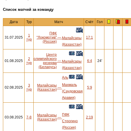
Cписок матчей за команду
Дата
Тур
Матч
Счёт
Гол
ПФК
1
31.07.2025
"Локомотив"
—
17:1
Малайсары
тур
(Россия)
(Казахстан)
Центр
2
олимпийского
01.08.2025
—
6:4
24'
Малайсары
тур
резерва
(Беларусь)
(Казахстан)
Аль
Махмаль
3
Малайсары
02.08.2025
—
5:9
тур
(Казахстан)
(Саудовская
Аравия)
ПФК
Малайсары
03.08.2025
7-8
—
2:19
(Казахстан)
Строгино
(Россия)