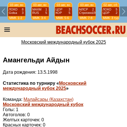
03 авг, вс
03 авг, вс
03 авг, вс
03 авг, вс
02 авг, сб
ЛОКО
8
МАХМ
1
ЦОР
3
МЛСР
2
ЛОКО
5
Golsa
3
RUS
5
КОР
5
Строгино
19
ЦОР
2
ММК
1-2
ММК
3-4
ММК
5-6
ММК
7-8
ММК
3 тур
Московский международный кубок 2025
Амангельди Айдын
Дата рождения: 13.5.1998
Статистика по турниру «
Московский
международный кубок 2025
»
Команда:
Малайсары (Казахстан)
Московский международный кубок
Голы: 1
Автоголов: 0
Желтых карточек: 0
Красных карточек: 0