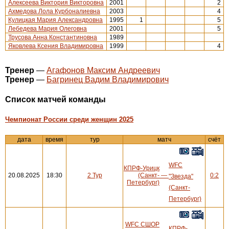
Алексеева Виктория Викторовна
2001
2
Ахмедова Лола Курбоналиевна
2003
4
Кулицкая Мария Александровна
1995
1
5
Лебедева Мария Олеговна
2001
5
Трусова Анна Константиновна
1989
Яковлева Ксения Владимировна
1999
4
Тренер
—
Агафонов Максим Андреевич
Тренер
—
Багринец Вадим Владимирович
Cписок матчей команды
Чемпионат России среди женщин 2025
дата
время
тур
матч
счёт
WFC
КПРФ-Урицк
20.08.2025
18:30
2 Тур
(Санкт-
—
0:2
"Звезда"
Петербург)
(Санкт-
Петербург)
WFC СШОР
КПРФ-