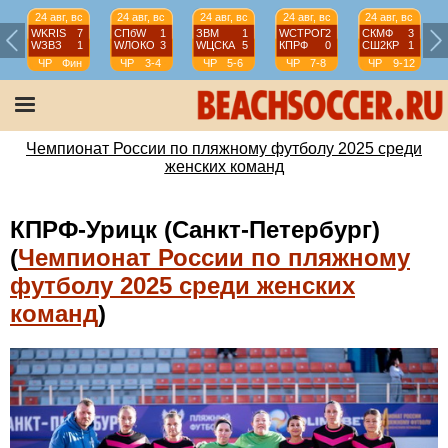
24 авг, вс
24 авг, вс
24 авг, вс
24 авг, вс
24 авг, вс
WKRIS
7
СПбW
1
ЗВМ
1
WCТРОГ
2
СКМФ
3
WЗВЗ
1
WЛОКО
3
WЦСКА
5
КПРФ
0
СШ2КР
1
ЧР
Фин
ЧР
3-4
ЧР
5-6
ЧР
7-8
ЧР
9-12
Чемпионат России по пляжному футболу 2025 среди
женских команд
КПРФ-Урицк (Санкт-Петербург)
(
Чемпионат России по пляжному
футболу 2025 среди женских
команд
)