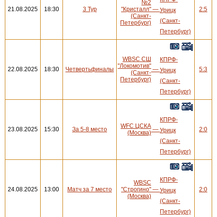
№2
21.08.2025
18:30
3 Тур
"Кристалл"
—
2:5
Урицк
(Санкт-
(Санкт-
Петербург)
Петербург)
WBSC СШ
КПРФ-
"Локомотив"
22.08.2025
18:30
Четвертьфиналы
—
5:3
Урицк
(Санкт-
Петербург)
(Санкт-
Петербург)
КПРФ-
WFC ЦСКА
23.08.2025
15:30
За 5-8 место
—
2:0
Урицк
(Москва)
(Санкт-
Петербург)
КПРФ-
WBSC
24.08.2025
13:00
Матч за 7 место
"Строгино"
—
2:0
Урицк
(Москва)
(Санкт-
Петербург)