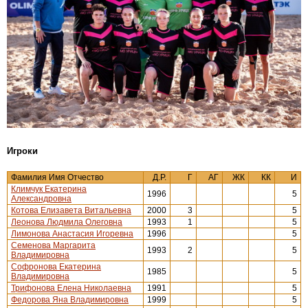
Игроки
Фамилия Имя Отчество
Д.Р.
Г
АГ
ЖК
КК
И
Климчук Екатерина
1996
5
Александровна
Котова Елизавета Витальевна
2000
3
5
Леонова Людмила Олеговна
1993
1
5
Лимонова Анастасия Игоревна
1996
5
Семенова Маргарита
1993
2
5
Владимировна
Софронова Екатерина
1985
5
Владимировна
Трифонова Елена Николаевна
1991
5
Федорова Яна Владимировна
1999
5