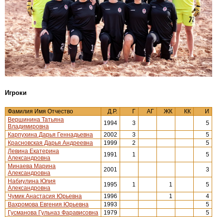
Игроки
Фамилия Имя Отчество
Д.Р.
Г
АГ
ЖК
КК
И
Вершинина Татьяна
1994
3
5
Владимировна
Карпухина Дарья Геннадьевна
2002
3
5
Красновская Дарья Андреевна
1999
2
5
Левина Екатерина
1991
1
5
Александровна
Минаева Марина
2001
3
Александровна
Набиулина Юлия
1995
1
1
5
Александровна
Чумик Анастасия Юрьевна
1996
1
4
Вахромова Евгения Юрьевна
1993
5
Гусманова Гульназ Фарависовна
1979
5