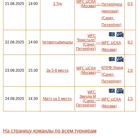
WFC ЦСКА
21.08.2025
14:00
3 Тур
—
0:5
Петербурга
(Москва)
(женская)
(Санкт-
Петербург)
WFC
"Кристалл"
22.08.2025
14:00
Четвертьфиналы
—
9:2
WFC ЦСКА
(Санкт-
Петербург)
(Москва)
КПРФ-Урицк
WFC ЦСКА
23.08.2025
15:30
За 5-8 место
—
2:0
(Москва)
(Санкт-
Петербург)
WFC
Звезда М
24.08.2025
14:30
Матч за 5 место
—
1:5
WFC ЦСКА
(Санкт-
Петербург)
(Москва)
На страницу команды по всем турнирам