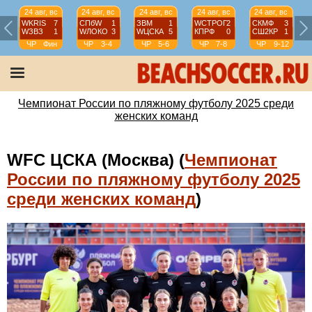
24 авг, вс
24 авг, вс
24 авг, вс
24 авг, вс
24 авг, вс
WKRIS
7
СПбW
1
ЗВМ
1
WCТРОГ
2
СКМФ
3
WЗВЗ
1
WЛОКО
3
WЦСКА
5
КПРФ
0
СШ2КР
1
ЧР
Фин
ЧР
3-4
ЧР
5-6
ЧР
7-8
ЧР
9-12
Чемпионат России по пляжному футболу 2025 среди
женских команд
WFC ЦСКА (Москва) (
Чемпионат
России по пляжному футболу 2025
среди женских команд
)