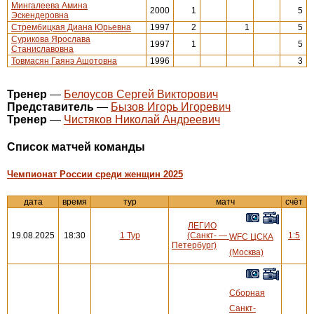
Мингалеева Амина
2000
1
5
Эскендеровна
Стрембицкая Диана Юрьевна
1997
2
1
5
Сурикова Ярослава
1997
1
5
Станиславовна
Товмасян Гаянэ Ашотовна
1996
3
Тренер
—
Белоусов Сергей Викторович
Представитель
—
Бызов Игорь Игоревич
Тренер
—
Чистяков Николай Андреевич
Cписок матчей команды
Чемпионат России среди женщин 2025
дата
время
тур
матч
счёт
ЛЕГИО
19.08.2025
18:30
1 Тур
(Санкт-
—
1:5
WFC ЦСКА
Петербург)
(Москва)
Сборная
Санкт-